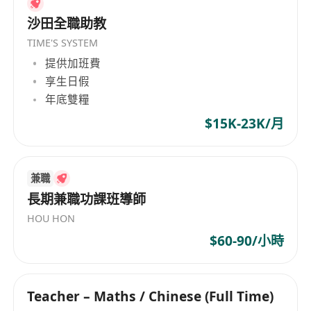
具同理心的方式與孩子、家長及校方/課外機構
沙田全職助教
教師有效互動。
TIME'S SYSTEM
擁有基本教育心理知識，能觀察並回應青少年情
提供加班費
緒變化與學習動機，善用正向引導策略建立信任
享生日假
關係與學習信心。
年底雙糧
責任感強、時間管理能力佳，能獨立規劃教學與
$15K-23K/月
行政支援事務，並遵守家庭隱私規範與專業倫理
準則。
兼職
長期兼職功課班導師
HOU HON
$60-90/小時
Teacher – Maths / Chinese (Full Time)