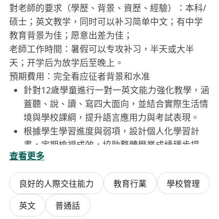
對老師的要求（學歷、背景、資歷、經驗）：本科/
硕士；英文教学，同时可以补习简单中文；有中学
教育背景为佳；愿意出差为佳；
老師工作時間：暑假可以专攻补习，半天或大半
天；开学后为放学后至晚上。
預期費用：完全看应征者背景和水准
針對12歲學童進行一對一英文能力強化教學，涵
蓋聽、說、讀、寫四大面向，並結合實際生活情
境與學校課綱，提升語言應用力與考試表現。
根據學生學習進度與弱項，設計個人化學習計
畫，定期檢視成效，協助整體學業成績穩步提
查看更多
升，加速適應新就讀學校的課程節奏與要求。
擔任家庭與校方之間的協調橋樑，協助家長理解
良好的人際交往能力
教育行業
學校管理
學校政策、作業要求與評量標準，並適時以專業
角度參與親師溝通會議或提供書面回饋。
英文
普通話
全程支援新學校申請流程，包括模擬面試訓練