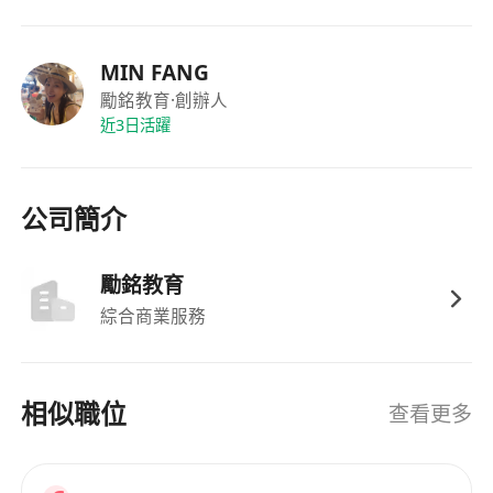
（如自我介紹、常見問答、臨場反應引導）、面
試材料準備建議，以及陪同參與實地面試或線上
MIN FANG
面試。
勵銘教育
·創辦人
依據學生興趣、潛能與發展需求，規劃具教育意
近3日活躍
義的課外活動（如閱讀俱樂部、戲劇工作坊、科
普參訪等），並主動與課外班導師聯繫，同步學
習目標與進展，確保課內外學習互補整合。
公司簡介
工作要求
勵銘教育
具備英語相關科系學士以上學歷，或持有國際認
綜合商業服務
可之英語教學資格（如CELTA、TESOL、TEFL
等），有兒童英語教學經驗者優先。
熟悉本地及國際中小學課程體系（如IB、英國
相似職位
查看更多
IGCSE、香港DSE或本地課程），能靈活銜接不
同教學框架與評核方式。
具備優秀的跨角色溝通能力，能以清晰、誠懇且