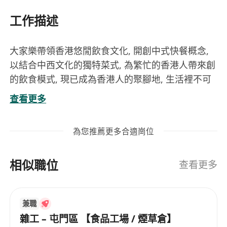
工作描述
大家樂帶領香港悠閒飲食文化, 開創中式快餐概念,
以結合中西文化的獨特菜式, 為繁忙的香港人帶來創
的飲食模式, 現已成為香港人的聚腳地, 生活裡不可
劃缺的一部份, 外出用膳的優先選擇。
查看更多
加入大家樂團隊 !
職責:
為您推薦更多合適崗位
提供優質顧客服務, 處理收銀機崗位日常工作
要求:
相似職位
中三程度; 1年或以上相關工作經驗
查看更多
親切有禮、積極有責任感
重視溝通及團隊精神, 容易相處
兼職
良好粵語，懂讀寫中文
雜工 – 屯門區 【食品工場 / 煙草倉】
工作時間: