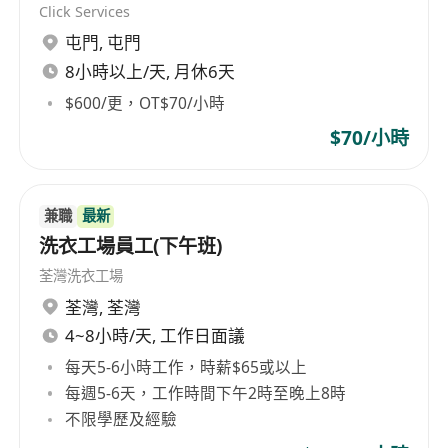
Click Services
每週工作6天，每天工作9小時 (輪班輪休)
屯門
,
屯門
員工福利:
免費膳食 | 有薪用膳時間 | 多項表現獎金 | 跨區交
8小時以上/天, 月休6天
通津貼 | 超時工作津貼 | 子女教育津貼 | 結婚假期
$600/更，OT$70/小時
|資歷架構專業培訓 | 良好晉升階梯 | 醫院及住院
$70/小時
保障 | 購物優惠 | 康樂活動
兼職
最新
洗衣工場員工(下午班)
荃灣洗衣工場
荃灣
,
荃灣
4~8小時/天, 工作日面議
每天5-6小時工作，時薪$65或以上
每週5-6天，工作時間下午2時至晚上8時
不限學歷及經驗