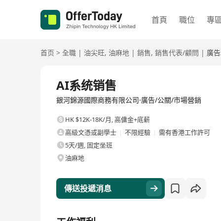
首頁
職位
專
首页
>
全職
|
油尖旺
,
油麻地
|
銷售
,
銷售代表/顧問
|
廣告
全職
AI系统销售
銀河錦源國際商務有限公司·廣告/公關/市場營銷
HK $12K-18K/月
,
高傭金+底薪
高級文憑或副學士
不限經驗
需有香港工作許可
5天/週, 固定坐班
油麻地
傳送投遞消息