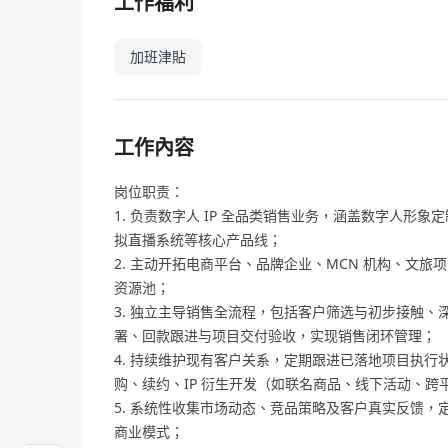
工作福利
加班津貼
工作內容
岗位职责：
1. 负责数字人 IP 全品类销售业务，涵盖数字人形象
拟直播系统等核心产品线；
2. 主动开拓电商平台、品牌企业、MCN 机构、文
资源池；
3. 独立主导销售全流程，包括客户筛选与初步接触
署、回款跟进与项目交付验收，实现销售闭环管理；
4. 持续维护现有客户关系，定期跟进已落地项目执
购、续约、IP 衍生开发（如联名商品、线下活动、
5. 系统性收集市场动态、竞品策略及客户真实反馈
商业模式；