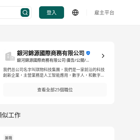
登入
雇主平台
銀河錦源國際商務有限公司
銀河錦源國際商務有限公司·廣告/公關/市場營銷
我們总公司名字叫琪物科技集團，我們是一家前沿的科技
創新企業，主營業務是人工智能應用，數字人，和數字營
銷，總部在北京，現在全國有7家子公司，24年跑通香港AI
市場，25年開始全力進軍香港市場，我們在香港有招募項
查看全部25個職位
目合伙人和通過AI項目完成續簽等業務。
類似工作
兼職