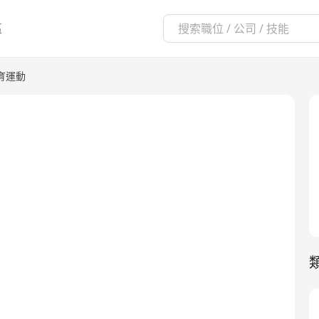
區
育運動