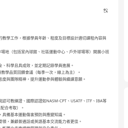
的教學工作，根據學員年齡、程度及目標設計適切課程內容與
作場地（包括室內球館、社區運動中心、戶外球場等）開展小班
全、科學且具成效，並定期記錄學員進展。
與教學品質回饋會議（每季一次，線上為主）。
態度與團隊精神，提升運動參與體驗與續課意願。
練證、國際認證如NASM-CPT、USATF、ITF、IBA等
意配合考取）。
，具備基本運動傷害預防與應變知識。
要領，兼顧普通話或英語基本交流能力者更佳。