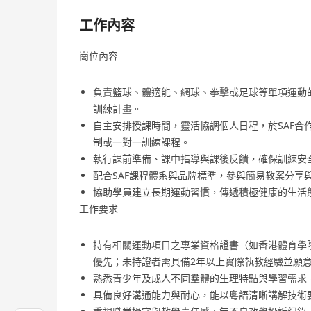
工作內容
崗位內容
負責籃球、體適能、網球、拳擊或足球等單項運動
訓練計畫。
自主安排授課時間，靈活協調個人日程，於SAF合
制或一對一訓練課程。
執行課前準備、課中指導與課後反饋，確保訓練安
配合SAF課程體系與品牌標準，參與簡易教案分享
協助學員建立長期運動習慣，傳遞積極健康的生活
工作要求
持有相關運動項目之專業資格證書（如香港體育學院認可教
優先；未持證者需具備2年以上實際執教經驗並願
熟悉青少年及成人不同羣體的生理特點與學習需求
具備良好溝通能力與耐心，能以粵語清晰講解技術