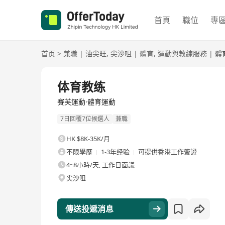
首頁
職位
專
首页
>
兼職
|
油尖旺
,
尖沙咀
|
體育
,
運動與教練服務
|
體
体育教练
賽芙運動·體育運動
7日回覆7位候選人
兼職
HK $8K-35K/月
不限學歷
1-3年经验
可提供香港工作簽證
4~8小時/天, 工作日面議
尖沙咀
傳送投遞消息