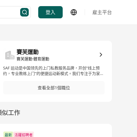
登入
雇主平台
賽芙運動
賽芙運動·體育運動
SAF 运动是中国领先的上门私教服务品牌，开创“线上预
约，专业教练上门”的便捷运动新模式。我们专注于为家庭
和个人提 供高品质的成人上门私教和少儿上门体育等课
程，同时运营专业的“SAF 健身学院”,培养行业精英教练。
查看全部1個職位
目前，SAF 业务已 覆盖中国12个核心城市及新加坡，服务
数万学员，稳居行业榜首。未来半年，我们将加速扩张至
国内20城及2-3个海外国 家，让专业、便捷的运动服务触
达全球更多家庭。 凭借高质量的服务，多年来，我们始终
類似工作
以客户为中心，凭借高质量的服务，专业的教练团队以及
广泛的业务布局，成为了上门 运动行业的领军企业也是行
业的开创者，致力于帮助每一位客户达成目标，提升生活
品质。选择SAF, 足不出户，享受专业!
最新
活躍招聘者