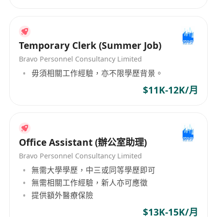
提供具市場競爭力之月薪，按月以銀行轉賬方式
支付，並嚴格遵守香港《僱傭條例》規定之法定
薪酬標準；
享有法定公眾假期、有薪年假（按服務年資遞
Temporary Clerk (Summer Job)
增，首年7天起）、病假及產假／侍產假等法定
Bravo Personnel Consultancy Limited
權益；
毋須相關工作經驗，亦不限學歷背景。
僱主按《僱傭條例》為員工購買強制性公積金
$11K-12K/月
（MPF），供款比例符合法例最低要求；
提供職前及在職培訓，協助熟悉本地辦公流程、
語言環境及職務技能；
設有清晰晉升路徑及表現評核機制，表現優異且
Office Assistant (辦公室助理)
合約續期意向明確者，將獲優先考慮內部調遷或
Bravo Personnel Consultancy Limited
長期聘用安排。
無需大學學歷，中三或同等學歷即可
無需相關工作經驗，新人亦可應徵
提供額外醫療保險
$13K-15K/月