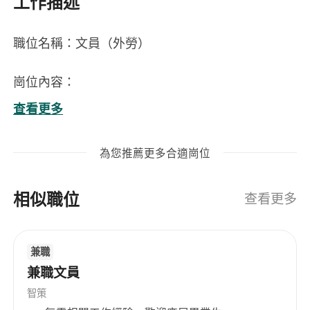
工作描述
職位名稱：文員（外勞）
崗位內容：
負責日常文件整理、歸檔及資料輸入，確保資料
查看更多
準確性與即時更新；
處理來往郵件、電話及傳真，協助部門間溝通協
為您推薦更多合適崗位
調；
支援會議安排，包括場地預訂、會議記錄撰寫及
相似職位
會議資料準備；
查看更多
協助填寫及跟進各類行政表格、申請表及政府相
關文件；
兼職
執行主管指派之其他一般文書及辦公室支援工
兼職文員
作。
智策