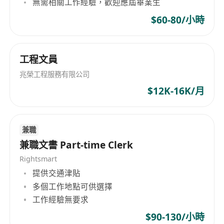
無需相關工作經驗，歡迎應屆畢業生
工作要求：
持有有效外國籍護照及香港特區政府核發之「補
$60-80/小時
充勞工許可」（俗稱外勞配額），並符合入境處
就該職位之僱傭條件；
具備中學畢業或以上學歷，熟悉中文（粵語及書
工程文員
面語）溝通與書寫，具基本英語讀寫能力者優
兆榮工程服務有限公司
先；
$12K-16K/月
熟練操作Microsoft Office系列軟件（Word、
Excel、Outlook等），能獨立完成文書處理及數
據彙整；
兼職
具備良好責任心、細心度及時間管理能力，能配
兼職文書 Part-time Clerk
合團隊節奏並按時完成交辦事項；
Rightsmart
無需相關工作經驗，歡迎具學習熱誠及穩定出勤
提供交通津貼
意願之新入職人士應徵。
多個工作地點可供選擇
工作經驗無要求
福利：
$90-130/小時