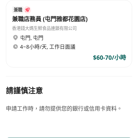
滿意度
協助處理商品陳列、庫存管理與進出貨作業
兼職
兼職店務員 (屯門雅都花園店)
支援員工排班、培訓及績效考核等行政事務
協調解決現場突發狀況，維持良好營運秩序
香港錢大媽生鮮食品連鎖有限公司
屯門
,
屯門
具備良好的溝通能力與服務熱忱，能獨立處理門
4~8小時/天, 工作日面議
店事務
$60-70/小時
有零售或相關行業經驗者優先考慮
需具備基本電腦操作能力，熟悉辦公軟體應用
工作態度積極主動，具備團隊合作精神與責任感
能配合輪班制度及假日出勤需求
請謹慎注意
申請工作時，請勿提供您的銀行或信用卡資料。