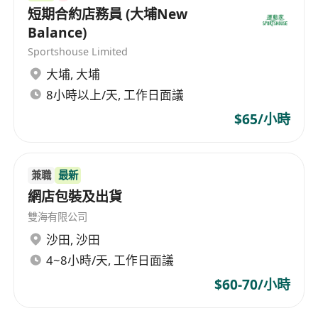
接待顧客並提供相關產品與服務資訊，提升客戶
短期合約店務員 (大埔New
滿意度
Balance)
協助處理商品陳列、庫存管理與進出貨作業
Sportshouse Limited
支援員工排班、培訓及績效考核等行政事務
大埔
,
大埔
協調解決現場突發狀況，維持良好營運秩序
8小時以上/天, 工作日面議
$65/小時
具備良好的溝通能力與服務熱忱，能獨立處理門
店事務
有零售或相關行業經驗者優先考慮
兼職
最新
需具備基本電腦操作能力，熟悉辦公軟體應用
網店包裝及出貨
工作態度積極主動，具備團隊合作精神與責任感
雙海有限公司
能配合輪班制度及假日出勤需求
沙田
,
沙田
4~8小時/天, 工作日面議
負責店面日常營運及管理，確保門店環境整潔有
序
$60-70/小時
接待顧客並提供相關產品與服務資訊，提升客戶