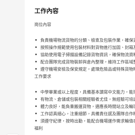
工作內容
崗位內容
負責機場物流貨物的分類、檢查及包裝作業，確保
按照操作規範使用包裝材料對貨物進行加固、封箱
協助使用電子掃描設備記錄貨物資訊，確保物流資
配合團隊完成貨物裝卸與倉內整理，維持工作區域
遵守機場安檢及保安規定，處理危險品或特殊貨物
工作要求
中學畢業或以上程度，具備基本讀寫中文能力，能
有物流、倉儲或包裝相關經驗者尤佳，無經驗可培
體力良好，能負重搬運貨物，適應長時間站立及輪
工作認真細心，注重細節，具備責任感及團隊合作
須遵守紀律，按時出勤，能配合機場運作需求輪值
福利