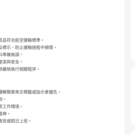
貨品符合航空運輸標準。
及標示，防止運輸過程中損壞。
料準確無誤。
整潔與安全。
時嚴格執行相關程序。
理解簡單英文標籤或指示者優先。
訓。
班工作環境。
精神。
夜班或假日上班。