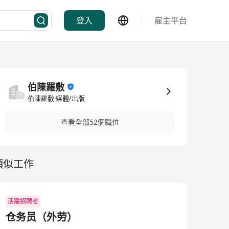
登入
雇主平台
伯陳羅敷
伯陳羅敷·媒體/出版
查看全部52個職位
類似工作
活躍招聘者
仓务员（外劳）