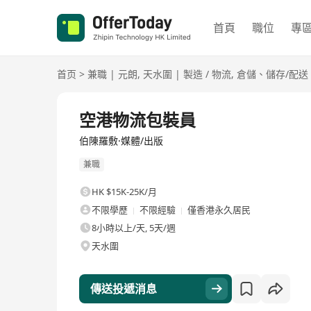
首頁
職位
專
首页
>
兼職
|
元朗
,
天水圍
|
製造 / 物流
,
倉儲、儲存/配送
空港物流包裝員
伯陳羅敷·媒體/出版
兼職
HK $15K-25K/月
不限學歷
不限經驗
僅香港永久居民
8小時以上/天, 5天/週
天水圍
傳送投遞消息