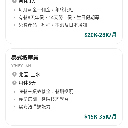
月休8天
每月薪金＋佣金，年終花紅
有薪8天年假，14天勞工假，生日假期等
免費產品，療程，本港及日本培訓
$20K-28K/月
泰式按摩員
YIHEYUAN
北區
,
上水
月休6天
底薪＋績效傭金，薪酬透明
專業培訓，進階技巧學習
需粵語溝通能力
$15K-35K/月