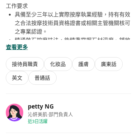
工作要求
具備至少三年以上實際按摩執業經驗，持有有效
之合法按摩技術員資格證書或相關主管機關核可
之專業認證。
精通熱石按摩技法，能精準掌握石材溫度、鋪放
查看更多
位置與施力節奏；熟悉淋巴系統走向，可執行具
生理依據之引流手法。
接待員職責
化妝品
護膚
廣東話
具備儀器操作實務經驗，理解常見理療設備之作
用原理、適用範圍與禁忌症，能獨立完成設定、
英文
普通話
操作與基礎異常判斷。
具備良好溝通能力與同理心，能耐心傾聽客戶訴
求，尊重個人隱私與身體界線，展現穩定親和的
petty NG
服務態度。
沁妍美肌
·部門負責人
重視專業倫理與持續學習，願意接受定期技能考
近3日活躍
核、案例回饋與新技術研習，遵守機構服務規範
與保密原則。