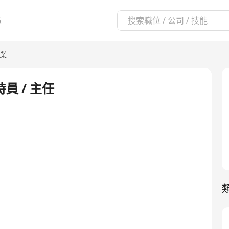
區
業
接待員 / 主任