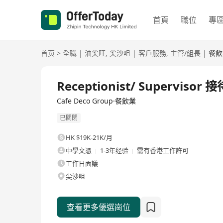
首頁
職位
專
首页
>
全職
|
油尖旺
,
尖沙咀
|
客戶服務
,
主管/組長
|
餐飲
全職
Receptionist/ Supervisor 
Cafe Deco Group·餐飲業
已關閉
HK $19K-21K/月
中學文憑
1-3年经验
需有香港工作許可
工作日面議
尖沙咀
查看更多優選崗位