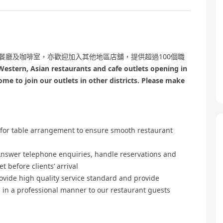
 亞洲菜餐廳及咖啡室，亦歡迎加入其他地區店舖，提供超過100個職
estern, Asian restaurants and cafe outlets opening in
ome to join our outlets in other districts. Please make
e arrangement to ensure smooth restaurant
phone enquiries, handle reservations and
t before clients’ arrival
quality service standard and provide
n a professional manner to our restaurant guests