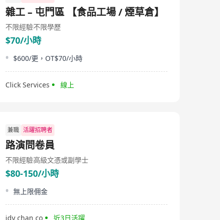
餐廳的愉快氛圍，適合各種商務或休閒場合。我們的專業
雜工 – 屯門區 【食品工場 / 煙草倉】
團隊致力引入創新餐飲概念，及將具人氣的國際品牌帶進
香港，為食客提供精彩及完美的餐飲體驗。 Cafe Deco
不限經驗
不限學歷
Group已於港九新界開設多間西式, 亞洲菜餐廳及咖啡室，
$70/小時
提供超過100個職位空缺。歡迎積極及有活力的你加入我
們！
$600/更，OT$70/小時
Click Services
線上
兼職
活躍招聘者
路演問卷員
不限經驗
高級文憑或副學士
$80-150/小時
無上限佣金
idy chan co
近3日活躍