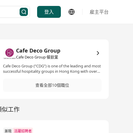
登入
雇主平台
Cafe Deco Group
Cafe Deco Group·餐飲業
Cafe Deco Group (“CDG”) is one of the leading and most
successful hospitality groups in Hong Kong with over
38 restaurants and bars in Hong Kong and Sydney. The
success behind the group lies in its full dining
查看全部10個職位
experience for all, including consistently high quality of
food, wide variety of cuisines, friendly and efficient
service, as well as appealing ambience of its outlets for
any occasion, business or pleasure. To cope with our
類似工作
rapid business development, we are inviting energetic
team members to join us! Cafe Deco Group是香港屹立
多年且多元化的餐飲集團之一，於香港及澳洲悉尼營運超
過38間餐廳。成功背後有賴其全面的餐飲體驗，包括優質
的食品、多樣化的菜式、友善且富效率的服務、以及每間
兼職
活躍招聘者