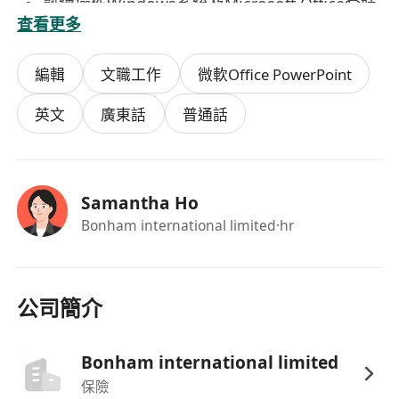
熟練操作Windows系統及Microsoft Office套裝
查看更多
軟體，具備中英文打字及電腦文書處理能力；
細心穩健、具責任感及良好時間管理能力，無需
編輯
文職工作
微軟Office PowerPoint
持牌亦可勝任本職務。
必須持有香港身份證
英文
廣東話
普通話
Samantha Ho
Bonham international limited
·hr
公司簡介
Bonham international limited
保險