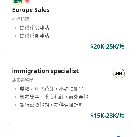
最新
testing systems, cell differentiation systems,
Europe Sales
smart laboratory systems, and related
不停科技
automation equipment, primarily applied in
fields such as 3C electronics, laptops/tablets,
提供住房津貼
communication devices, consumer electronics,
提供膳食津貼
power batteries, electric vehicles, electric
$20K-25K/月
motorcycles, electric bicycles, energy storage
batteries, power storage, communication
storage, user storage, and more. From the
immigration specialist
outset, NEWARE New Will was renowned for its
胡康邦移民
high-power output and precision testing
雙糧，年底花紅，不封頂佣金
equipment, having supplied reliable and flexible
簽約獎金，季度花紅，額外產假
testing equipment to over 17,000 customers
銀行公眾假期，提供保險計劃
worldwide, covering a broad spectrum from
battery factories to research institutions.
$15K-23K/月
Moreover, the company has made significant
progress in products like the CT/CTE-4000