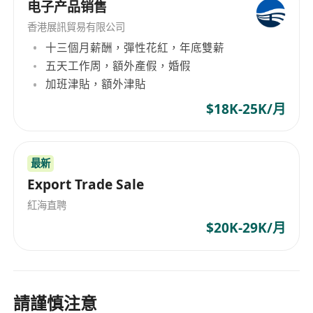
series, CT/CTE-8000 series condition simulation
电子产品销售
battery test systems, CE-6000 series battery test
香港展訊貿易有限公司
systems, CT/CTE-5000 series battery test
十三個月薪酬，彈性花紅，年底雙薪
systems, CT-9000 series ultra-high precision
五天工作周，額外產假，婚假
battery test systems, and environmental test
加班津貼，額外津貼
chamber solutions. Through continuous
$18K-25K/月
technological innovation and product iteration,
NEWARE New Will not only developed multiple
high-precision, high-performance testing
最新
systems but also expanded its smart laboratory
Export Trade Sale
solutions and cloud LIMS and AI data analysis
services, aiming to provide comprehensive
紅海直聘
products and services support to global battery
$20K-29K/月
manufacturing enterprises, new energy vehicle
manufacturing enterprises, energy storage
battery component suppliers, national quality
inspection departments, educational
請謹慎注意