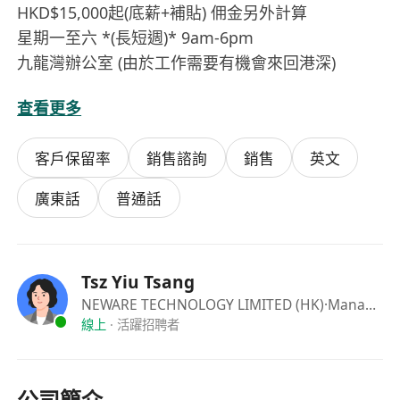
HKD$15,000起(底薪+補貼) 佣金另外計算
星期一至六 *(長短週)* 9am-6pm
九龍灣辦公室 (由於工作需要有機會來回港深)
查看更多
福利待遇:
ü 交通津貼
客戶保留率
銷售諮詢
銷售
英文
ü 午餐津貼
ü 完善在職培訓
廣東話
普通話
ü 年輕團隊
ü 彈性上班時間
Tsz Yiu Tsang
NEWARE TECHNOLOGY LIMITED (HK)
·Manager
線上
·
活躍招聘者
公司簡介