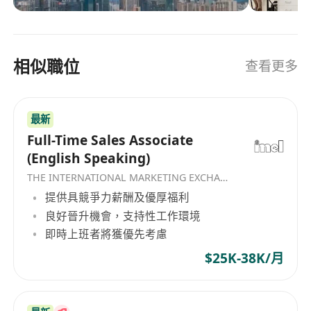
4000系列、CT/CTE-8000系列工況模擬電池檢測系
統、CE-6000系列電池檢測系統、CT/CTE-5000系列
電池檢測系統、CT-9000系列超高精度電池檢測系統
相似職位
查看更多
以及環境試驗箱解決方案等產品線上取得了重要進
展。透過持續的技術創新與產品迭代，NEWARE 新
威爾不僅開發出多款高精度、高性能的檢測系統，
最新
如9系列、SM-BUS系列產品和溫箱一體機等，並且
不斷擴展智慧實驗室解決方案和雲端LIMS及AI數據
Full-Time Sales Associate
分析服務，致力於為全球電池生產企業、新能源生
(English Speaking)
產企業、儲能電池、國家質檢部門、院校及科研機
THE INTERNATIONAL MARKETING EXCHANGE LIMITED
構提供全面的產品及服務支援。 Since its
提供具競爭力薪酬及優厚福利
establishment in 1998, NEWARE New Will has
良好晉升機會，支持性工作環境
been committed to becoming an innovative
即時上班者將獲優先考慮
leader in battery testing and detection
$25K-38K/月
technology. Leveraging over 24 years of
experience, NEWARE New Will provides high-
performance testing solutions for battery