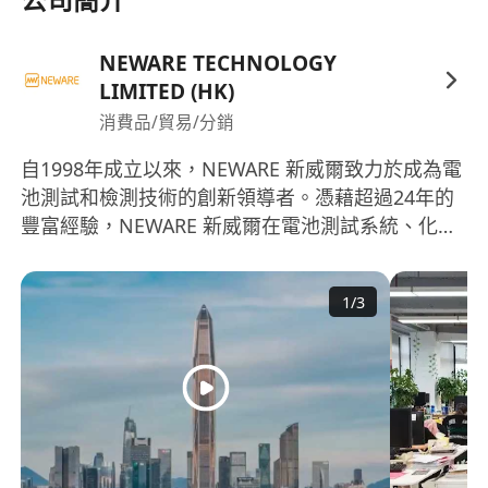
NEWARE TECHNOLOGY
LIMITED (HK)
消費品/貿易/分銷
自1998年成立以來，NEWARE 新威爾致力於成為電
池測試和檢測技術的創新領導者。憑藉超過24年的
豐富經驗，NEWARE 新威爾在電池測試系統、化成
分容系統、智慧實驗室系統以及相關的自動化設備
領域提供高性能檢測方案，主要應用於3C數碼、筆
1
/
3
記本/平板、通訊設備、消費電子、動力電池、電動
車、電動摩托車、電動自行車、儲能電池、電力儲
能、儲能和用戶儲能和用戶儲能等多個領域。
NEWARE 新威爾自成立之初，就以高功率輸出和高
精度測試設備著稱，現已為全球超過17,000個客戶
提供了可靠且靈活的測試設備，服務涵蓋從電池工
廠到研究機構的廣泛領域。此外，該公司在CT/CTE-