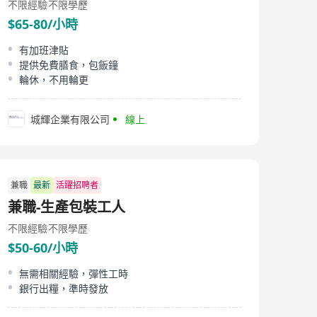
不限經驗
不限學歷
$65-80/小時
有加班津貼
提供免費膳食，包飯鐘
輪休，不用輪更
城輝企業有限公司
線上
兼職
最新
活躍招聘者
兼職-生產包裝工人
不限經驗
不限學歷
$50-60/小時
無需相關經驗，彈性工時
銀行出糧，準時發放