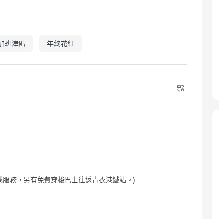
加班津貼
年終花紅
載服務，另有免費穿梭巴士往返青衣港鐵站。)