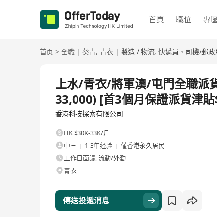
首頁
職位
專
首页
>
全職
|
葵青
,
青衣
|
製造 / 物流
,
快遞員、司機/郵政
全職
上水/青衣/將軍澳/屯門全職派貨司
33,000) [首3個月保證派貨津貼$
香港科技探索有限公司
HK $30K-33K/月
中三
1-3年经验
僅香港永久居民
工作日面議, 流動/外勤
青衣
傳送投遞消息