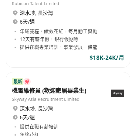
Rubicon Talent Limited
與客戶對接，跟進安裝、維修及巡查安排
深水埗
,
長沙灣
為客戶提供基本技術支援及解答相關查詢
填寫維修、巡查及技術記錄報告
6天/週
按需要到不同客戶地點進行工作
年尾雙糧，績效花紅，每月勤工獎勵
執行上司指派的其他相關技術支援工作
12天有薪年假，銀行假期等
職位要求
提供在職專業培訓，事業發展一條龍
持有大專／高級文憑或以上學歷，主修電子工程
$18K-24K/月
或相關工程學科（歡迎應屆畢業生申請）
具電子設備安裝、維修或技術支援相關經驗者優
先
最新
具備基本電子系統及設備知識
機電維修員 (歡迎應届畢業生)
工作態度積極主動，願意學習並接受在職培訓
Skyway Asia Recruitment Limited
具責任感、做事有條理及守時
深水埗
,
長沙灣
具良好溝通能力，能有效與客戶溝通
6天/週
能獨立工作，亦具備團隊合作精神
提供在職有薪培訓
持有有效香港駕駛執照者優先
年終花紅