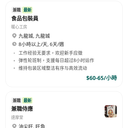
兼職
最新
食品包裝員
暖心工房
九龍城
,
九龍城
8小時以上/天, 6天/週
工作经验无要求，欢迎新手应徵
弹性轮班制，支援每日超过8小时运作
维持包装区域整洁有序与高效流动
$60-65/小時
兼職
最新
兼職侍應
達摩堂
油尖旺
,
旺角