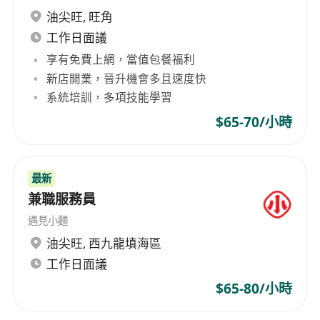
to improve the quality of life. We know that by
油尖旺
,
旺角
focusing on the tangible, the real, the concrete
工作日面議
improvements, day after day, for millions of
people, we have a big impact not only on
享有免費上網，當值包餐福利
individuals but also on society and the planet.
新店開業，晉升機會多且速度快
系統培訓，多項技能學習
$65-70/小時
最新
兼職服務員
遇見小麵
油尖旺
,
西九龍填海區
工作日面議
$65-80/小時