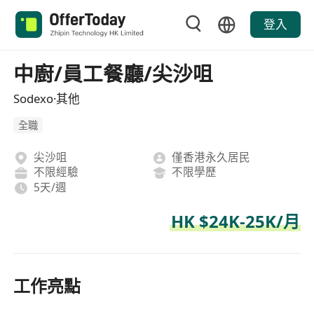
登入
中廚/員工餐廳/尖沙咀
Sodexo·其他
全職
尖沙咀
僅香港永久居民
不限經驗
不限學歷
5天/週
HK $24K-25K/月
工作亮點