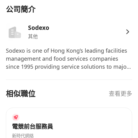
公司簡介
Sodexo
其他
Sodexo is one of Hong Kong’s leading facilities
management and food services companies
since 1995 providing service solutions to major
corporations, education institutions and
aviation industry. Sodexo provide catering,
facilities management, employee benefits and
相似職位
查看更多
personal home services to 100 million
consumers daily in 55 countries with over
412,000 employees. We believe in the difference
a day makes. That’s why we are proud to focus
電競前台服務員
on people’s essential needs: we see them as key
新時代網絡