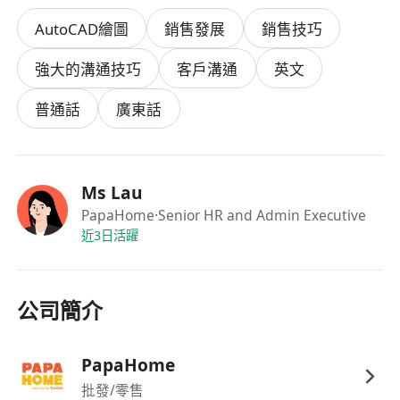
DSE or above.
AutoCAD繪圖
銷售發展
銷售技巧
1+ year of experience in custom furniture or
interior design sales; experience with mid-to-
強大的溝通技巧
客戶溝通
英文
large furniture chains preferred.
Proficient in relevant software operations.
普通話
廣東話
Strong communication and customer service
skills.
Passionate about design, eager to learn,
Ms Lau
independent, and responsible.
PapaHome
·Senior HR and Admin Executive
Fluent in Cantonese and Mandarin; basic
近3日活躍
English proficiency is a plus
公司簡介
如果此職位符合您的專業興趣，請立即申請！透過
JobsDB, MoovUp, Indeed, Offer Today 或將個
人履歷遞交至 ************ 或致電********* 查
PapaHome
詢。Papabo Home Limited致力平等就業機會。
批發/零售