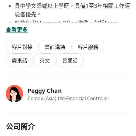
具中學文憑或以上學歷，具備1至3年相關工作經
驗者優先。
熟練使用Microsoft Office軟件，包括Excel、
查看更多
Word及Outlook。
具備良好的溝通能力，能流利使用廣東話、英文
客戶對接
書面溝通
客戶服務
及普通話進行書寫與對話。
工作主動積極、有責任感，具備勤奮踏實的工作
廣東話
英文
普通話
態度及良好團隊合作精神。
需於辦公室工作模式下全職上班，工作時間為星
期一至五上午9:00至下午6:00
Peggy Chan
具進出口文件處理及貿易連結系統操作經驗者尤
Comax (Asia) Ltd
·Financial Controller
佳。
福利
月薪介乎港幣17,000至19,000元，薪資可議。
享五天工作周，週末雙休。
公司簡介
享有銀行假及年終花紅。