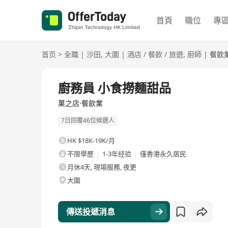
首頁
職位
專
首页
>
全職
|
沙田
,
大圍
|
酒店 / 餐飲 / 旅遊
,
廚師
|
餐飲
全職
廚務員 小食撈麵甜品
菓之店·餐飲業
7日回覆46位候選人
HK $18K-19K/月
不限學歷
1-3年经验
僅香港永久居民
月休4天, 現場服務, 夜更
大圍
傳送投遞消息