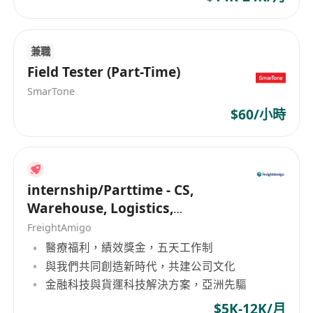
國際話語權：需展示過往在DEF CON的Keynote演
講視頻或ISO工作組主席任命函。
人脈變現案例：例如成功促成過企業與卡內基梅隆
兼職
大學的聯合攻防實驗室。
Field Tester (Part-Time)
SmarTone
$60/小時
internship/Parttime - CS,
Warehouse, Logistics,
Marketing, Programmer
FreightAmigo
醫療福利，績效獎金，五天工作制
與我們共同創造新時代，共建公司文化
金融科技與貨運科技解決方案，亞洲先驅
$5K-12K/月