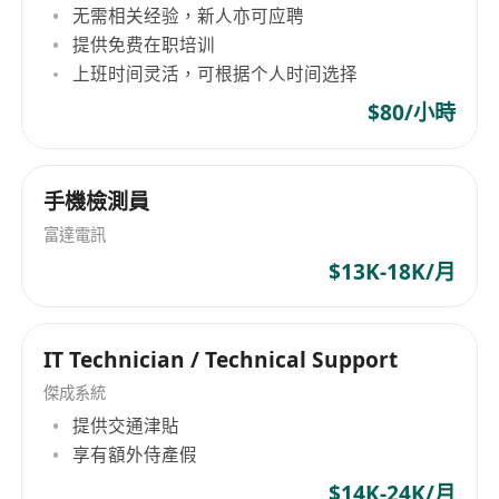
无需相关经验，新人亦可应聘
通過學術界（IEEE Fellow網絡）、產業界
提供免费在职培训
（Fortune 500 CISO圈層）及政府（網信辦智庫）
上班时间灵活，可根据个人时间选择
人脈，引入國家級科研課題或戰略投資。
4.技術決策顧問
$80/小時
每季度發布《全球威脅態勢與技術演進白皮書》，
預判零信任、Post-量子密碼等方向。
手機檢測員
5.人才磁吸效應
以個人聲望吸引諾獎實驗室成員、ACM傑出科學家
富達電訊
等加入，例如曾主導過IEEE安全標準工作組者優
$13K-18K/月
先。
職位要求
：
IT Technician / Technical Support
硬性門檻
：
博士學歷且近5年持續產出CCF-A類論文或IETF RFC
傑成系統
標準文檔。
提供交通津貼
10年以上實際攻防經驗（如曾任NSA紅隊顧問）。
享有額外侍產假
軟性能力
：
$14K-24K/月