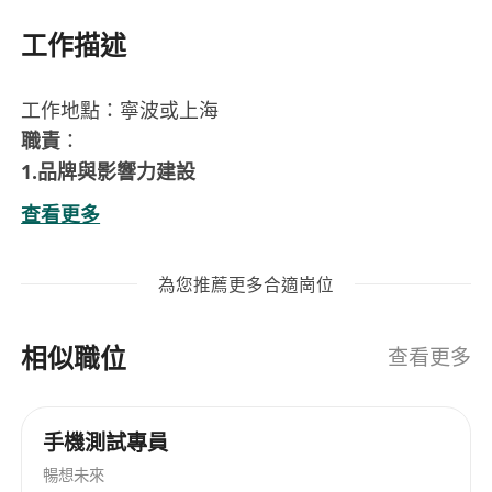
工作描述
工作地點：寧波或上海
職責
：
1.品牌與影響力建設
擔任公司數位安全創新技術發言人，定期於Black
查看更多
Hat、RSA Conference等國際頂級峰會發表前瞻演
講，並參與主流媒體訪談。
為您推薦更多合適崗位
輸出權威行業報告，塑造公司技術領導者形象。
2.戰略生態構建
相似職位
對接MIT CSAIL、中科院等頂尖科研機構，主導聯合
查看更多
實驗室設立或國際標準（如ISO/IEC 27001）制定。
推動產學研合作項目落地，例如量子加密、AI攻防
手機測試專員
等前沿領域。
暢想未來
3.高端資源整合