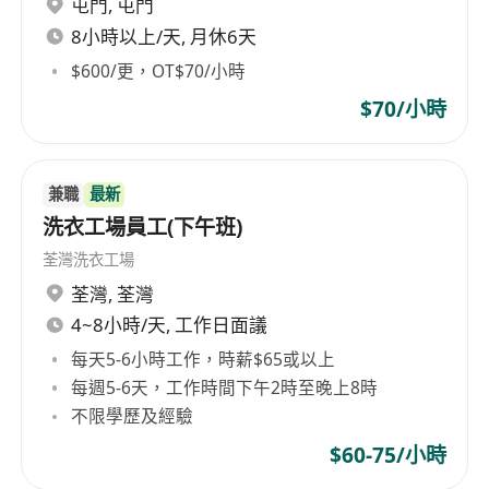
屯門
,
屯門
具備良好廣東話溝通能力，能清晰與顧客及同事
交流；懂普通話及基礎英文為佳，可應對多元顧
8小時以上/天, 月休6天
客羣
$600/更，OT$70/小時
無學歷及經驗限制，歡迎新人加入；具烘焙、飲
$70/小時
品製作或零售服務經驗者優先考慮
須為香港永久性居民或持有合法在港工作許可
能適應輪班制，每日本班次由中午12:00至晚上
兼職
最新
21:00，需配合星期一至日之排班安排，具備彈
洗衣工場員工(下午班)
性工時適應力
荃灣洗衣工場
具責任感、積極主動，面對高峯時段或突發狀況
荃灣
,
荃灣
能保持冷靜，具備基本問題分析與協作解決能力
4~8小時/天, 工作日面議
每天5-6小時工作，時薪$65或以上
福利
每週5-6天，工作時間下午2時至晚上8時
膳食津貼
不限學歷及經驗
加班津貼
$60-75/小時