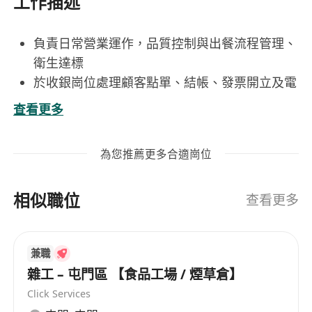
工作描述
負責日常營業運作，品質控制與出餐流程管理、
衛生達標
於收銀崗位處理顧客點單、結帳、發票開立及電
子支付操作，維持高效準確之交易流程
查看更多
協同團隊監控供應鏈各環節，包括食材驗收、庫
存盤點、保質期追蹤及冷鏈管理
為您推薦更多合適崗位
主動巡視店面環境與設備運作狀況，即時通報並
協助處理異常情況（如機器故障、物料短缺或清
相似職位
潔死角），保障營運順暢
查看更多
支援門店日常清潔、陳設整理與顧客服務，展現
親切有禮之態度，回應查詢、處理簡單投訴，提
兼職
升顧客滿意度
雜工 – 屯門區 【食品工場 / 煙草倉】
Click Services
工作要求