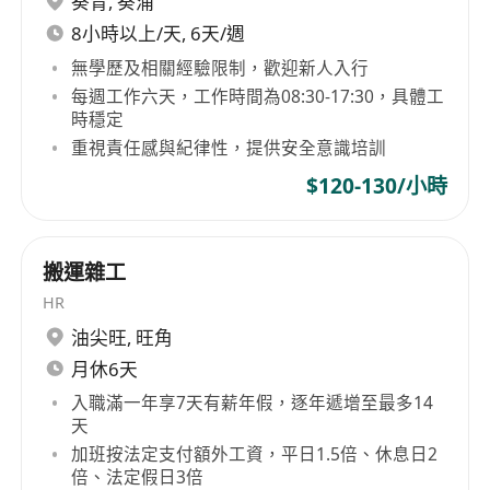
葵青
,
葵涌
8小時以上/天, 6天/週
無學歷及相關經驗限制，歡迎新人入行
每週工作六天，工作時間為08:30-17:30，具體工
時穩定
重視責任感與紀律性，提供安全意識培訓
$120-130/小時
搬運雜工
HR
油尖旺
,
旺角
月休6天
入職滿一年享7天有薪年假，逐年遞增至最多14
天
加班按法定支付額外工資，平日1.5倍、休息日2
倍、法定假日3倍