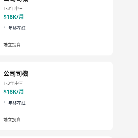
architectural design services. The services offered by
the company include architectural design, architectural
1-3年
中三
consultancy, interior design, and product design, with
$18K/月
operations spanning across Greater China, Asia, and
globally. APU's professional team boasts innovative
年終花紅
design concepts and extensive technical knowledge,
ensuring that every project exceeds customer
expectations, whether it be large-scale reconstruction
端立投資
projects or private residential projects, all aimed at
enhancing living standards and inspiring hearts.
Actively promoting innovation and forward-thinking
designs, continuously striving for the perfect
combination of professionalism and flexibility, meeting
公司司機
and surpassing customer needs through practical
professional management skills.
1-3年
中三
$18K/月
年終花紅
端立投資