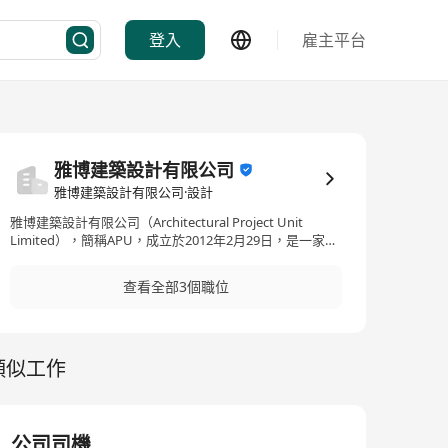
登入
雇主平台
雅博建築設計有限公司
雅博建築設計有限公司·設計
雅博建築設計有限公司（Architectural Project Unit
Limited），簡稱APU，成立於2012年2月29日，是一家致
力於提供優質建築設計服務的香港公司。公司提供的服務
涵蓋建築設計、建築顧問、室內設計及產品設計，並在大
查看全部3個職位
中華地區、亞洲及全球範圍內展開業務。APU的專業團隊
擁有創新的設計理念和豐富的技術性知識，使每一個項目
都能超越客戶的期望，無論是大型重建項目還是私人住宅
項目，都致力於提升生活品質並感動人心。積極推動創新
類似工作
和前瞻性的設計，不斷追求專業和靈活性的完美結合，以
切實的專業管理技能滿足並超越客戶的需求。
Architectural Project Unit Limited, abbreviated as APU,
was established on February 29, 2012, and is a Hong
Kong company dedicated to providing high-quality
公司司機