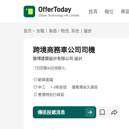
首頁
職位
專
首页
>
全職
|
製造 / 物流
,
其他
|
設計
全職
跨境商務車公司司機
雅博建築設計有限公司·設計
7日回覆44位候選人
薪資面議
中三
1-3年经验
僅香港永久居民
香港特別行政區
傳送投遞消息