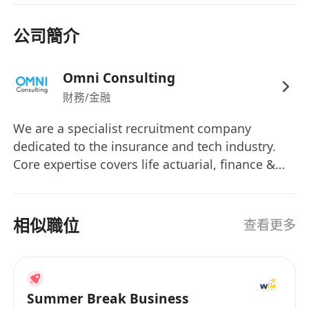
公司簡介
Omni Consulting
財務/金融
We are a specialist recruitment company
dedicated to the insurance and tech industry.
Core expertise covers life actuarial, finance &
accounting, IT, investment management. Based
in HK, serving wider Asia.
相似職位
查看更多
Summer Break Business