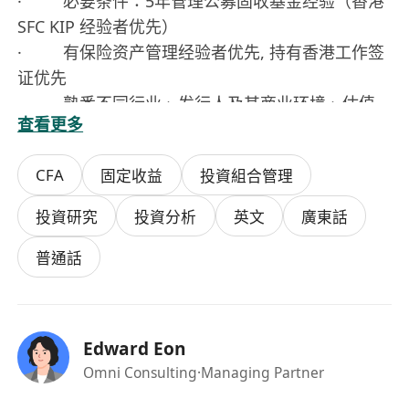
· 必要条件：5年管理公募固收基金经验（香港
SFC KIP 经验者优先）
· 有保险资产管理经验者优先, 持有香港工作签
证优先
· 熟悉不同行业、发行人及其商业环境、估值
查看更多
和技术的信用基础
· 精通英语和普通话
CFA
固定收益
投資組合管理
投資研究
投資分析
英文
廣東話
普通話
Edward Eon
Omni Consulting
·Managing Partner