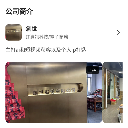
會安排於港九新界多個便利地點進行現場支援。
公司簡介
提供基礎崗位培訓及作業指引，協助兼職人員快
速掌握所需技能與流程。
創世
表現優異者有機會獲推薦參與其他合作項目，或
納入公司長期兼職人才庫，增加穩定接案機會。
IT資訊科技/電子商務
尊重個人生活節奏，不強制固定工時或考勤打
主打ai和短视频获客以及个人ip打造
卡，注重成果導向與 mutual trust 的合作關
係。
1
/
4