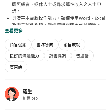
庭照顧者、退休人士或尋求彈性收入之人士申
請。
具備基本電腦操作能力，熟練使用Word、Excel
及電子郵件系統，能快速學習簡單作業流程。
查看更多
態度誠實可靠，責任感強，能於無直接監督下按
時完成交辦事項。
銷售促銷
團隊導向
銷售成就
具備良好中文讀寫能力，普通話或粵語溝通流
暢，部分崗位可能需基礎英文識讀能力。
良好的溝通能力
銷售協調
普通話
重視時間管理，能自行協調個人行程以配合短期
任務時段，並遵守雙方約定之工作紀律。
廣東話
福利
羅生
按實際完成工作量或時數計算報酬，結算週期清
創世
·ceo
晰透明，一般於任務結束後7個工作天內發放。
工作地點彈性，部分職務支援遠距處理，亦有機