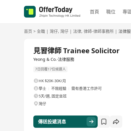
首頁
職位
專
首页
>
全職
|
灣仔
,
灣仔
|
法律
,
律師-律師事務所
|
法律服
全職
見習律師 Trainee Solicitor
Yeong & Co.·法律服務
7日回覆17位候選人
HK $20K-30K/月
學士
不限經驗
需有香港工作許可
5天/週, 固定坐班
灣仔
傳送投遞消息