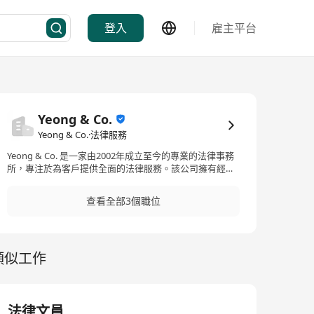
登入
雇主平台
Yeong & Co.
Yeong & Co.·法律服務
Yeong & Co. 是一家由2002年成立至今的專業的法律事務
所，專注於為客戶提供全面的法律服務。該公司擁有經驗
豐富的律師團隊，專精於多個法律領域，包括民事訴訟、
合約糾紛、刑事辦護、遺產事宜、物業權益。我們更專責
查看全部3個職位
處理各類人身意外傷亡索償, 包括： 工傷意外、交通意
外、醫療失誤、一般意外之索償。
類似工作
法律文員