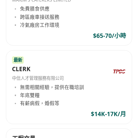
力，能獨立處理英文商務電郵及電話查詢。
免費膳食供應
3. 技能要求： 精通 Microsoft Office 軟件（Excel,
跨區廠車接送服務
Word, Outlook），具備良好數據處理及文書處理
冷氣廠房工作環境
能力。
$65-70/小時
4. 資格證明： 必須持有香港永久性居民身份證及有
效香港駕駛執照（私家車）。
最新
CLERK
中信人才管理服務有限公司
無需相關經驗，提供在職培訓
年底雙糧
有薪病假，婚假等
$14K-17K/月