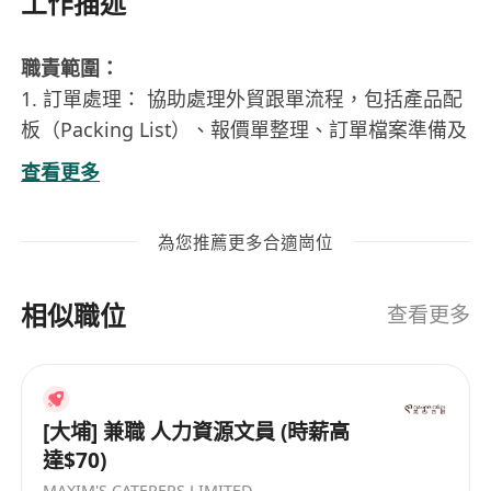
工作描述
職責範圍：
1. 訂單處理： 協助處理外貿跟單流程，包括產品配
板（Packing List）、報價單整理、訂單檔案準備及
進度跟進。
查看更多
2. 客戶溝通： 充當內部與客戶之間的橋樑，核實訂
單細節，確認產品質量、包裝規格及交貨要求；妥
為您推薦更多合適崗位
善管理及歸檔客戶技術檔案。
3. 文件管理： 負責銷售合約及相關單證（如發票、
相似職位
裝箱單等）的製作、校對與存檔；密切跟進生產計
查看更多
劃及訂單狀態更新。
任職要求：
1. 學歷與經驗： 持有大學本科或以上學歷，具備至
[大埔] 兼職 人力資源文員 (時薪高
少 2 年國際貿易、跟單或相關文職工作經驗。
達$70)
2. 語言能力： 必須具備流利粵語及良好英語溝通能
MAXIM'S CATERERS LIMITED