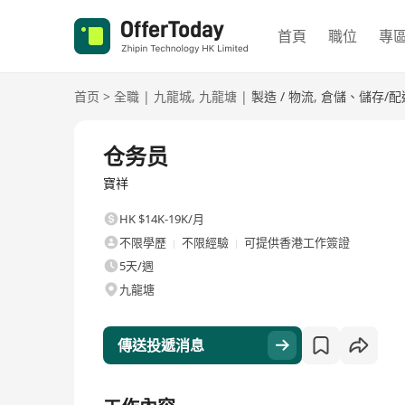
首頁
職位
專
首页
>
全職
|
九龍城
,
九龍塘
|
製造 / 物流
,
倉儲、儲存/配
全職
仓务员
寶祥
HK $14K-19K/月
不限學歷
不限經驗
可提供香港工作簽證
5天/週
九龍塘
傳送投遞消息