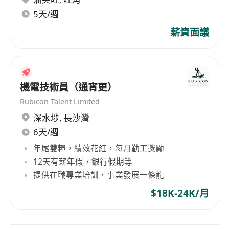
products primarily sold in Europe and America,
5天/週
gaining widespread popularity among
薪資面議
consumers. Over time, the group continues to
innovate and enhance product quality,
establishing strong customer relationships and
positioning itself as a leader in the industry.
機電技術員（通宵更）
Furthermore, the company successfully listed
Rubicon Talent Limited
on the Main Board of the Hong Kong Stock
深水埗
,
長沙灣
Exchange in 1984, further enhancing its
corporate image and brand value.
6天/週
年尾雙糧，績效花紅，每月勤工獎勵
12天有薪年假，銀行假期等
提供在職專業培訓，事業發展一條龍
$18K-24K/月