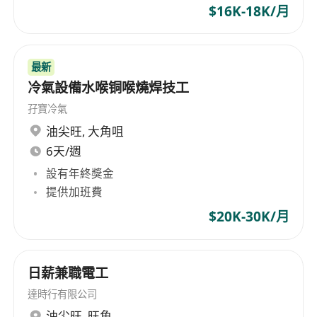
comprehensive range of toys including plastic,
$16K-18K/月
electronic, plush, and model train products,
backed by an in-house mold factory and R&D
team dedicated to producing high-quality toys
最新
that meet global consumer demands. Beyond
冷氣設備水喉铜喉燒焊技工
its toy business, Development Group also
孖寶冷氣
actively engages in the real estate market,
油尖旺
,
大角咀
operating rental businesses for office buildings
and industrial complexes. The company's real
6天/週
estate investment strategy aims at providing
設有年終獎金
premium commercial spaces and stable rental
提供加班費
income, contributing to a steady revenue
$20K-30K/月
stream for the group. Additionally, the group
ventures into securities investment, generating
additional capital through diversified
日薪兼職電工
investment portfolios. Since its inception,
達時行有限公司
Development Group has proactively expanded
its international market presence, with its
油尖旺
,
旺角