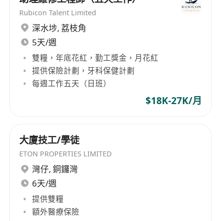
優質商業空間和穩定的租金收入為目標，為集團貢
Rubicon Talent Limited
獻穩定的營收來源。此外，集團還涉足證券投資，
深水埗
,
荔枝角
通過多元化投資組合為集團帶來額外的資金流。開
5天/週
達集團自創立之初便積極拓展國際市場，其產品主
要銷往歐美國家，深受消費者喜愛。隨著時間的推
雙糧，年底花紅，勤工獎金，月花紅
移，集團不斷創新並提升產品質量，建立了穩固的
提供保險計劃，牙科保健計劃
客戶關係，成為行業中的佼佼者。此外，公司於
每週工作五天（日班）
1984年成功在香港交易所主板上市，進一步提升了
$18K-27K/月
企業形象和品牌價值。 Development Group
Limited, established in Hong Kong since 1948,
has steadily grown into a diversified investment
大廈技工/學徒
holding company with operations spanning toy
ETON PROPERTIES LIMITED
manufacturing, property investment, and
灣仔
,
銅鑼灣
securities investment across multiple sectors. At
6天/週
the core of Development Group's business is its
toy manufacturing sector, which boasts over six
提供雙糧
decades of history. The group offers a
額外醫療保險