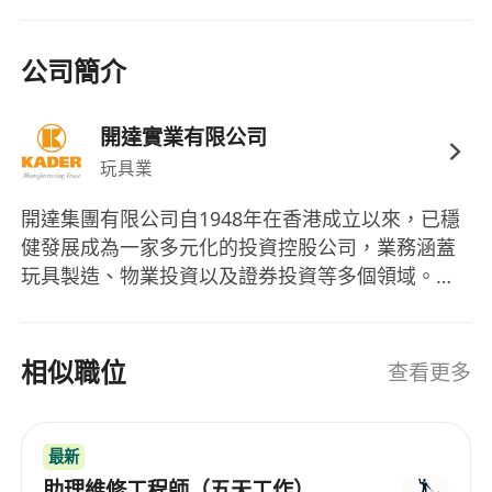
公司簡介
開達實業有限公司
玩具業
開達集團有限公司自1948年在香港成立以來，已穩
健發展成為一家多元化的投資控股公司，業務涵蓋
玩具製造、物業投資以及證券投資等多個領域。其
中，玩具製造是開達集團的核心業務，已有超過60
年的歷史。開達集團不僅提供全系列的玩具產品，
例如塑膠、電子、毛絨玩具和模型火車，而且擁有
相似職位
查看更多
自己的模具工廠和研發團隊，致力於生產高品質的
玩具，滿足全球消費者的需求。除了玩具業務，開
達集團亦活躍於物業市場，經營包括寫字樓物業及
最新
工業大廈的出租業務。公司房地產投資策略以提供
助理維修工程師（五天工作）