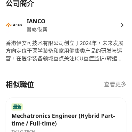
公司簡介
IANCO
醫療/製藥
香港伊安可技术有限公司创立于2024年，未来发展
方向定位于医学装备和家用健康类产品的研发与运
营，在医学装备领域重点关注ICU重症监护/转运等
医护工作站海外市场运营与推广,家用健康类产品则
致力于创建睡眠呼吸健康全球行业高端品牌为己
任。
相似職位
查看更多
最新
Mechatronics Engineer (Hybrid Part-
time / Full-time)
TAILO TECH