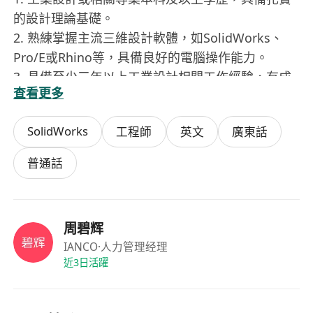
的設計理論基礎。
2. 熟練掌握主流三維設計軟體，如SolidWorks、
Pro/E或Rhino等，具備良好的電腦操作能力。
3. 具備至少三年以上工業設計相關工作經驗，有成
查看更多
功上市產品設計案例者優先考慮。
4. 具備良好的溝通協調能力，能夠在多部門協作環
SolidWorks
工程師
英文
廣東話
境中高效工作。
5. 對新材料、新工藝有敏銳的洞察力，能快速學習
普通話
並應用於實際設計工作中。
周碧辉
IANCO
·人力管理经理
近3日活躍