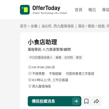
首頁
職位
專
首页
>
全職
|
油尖旺
,
西九龍填海區
|
酒店 / 餐飲 / 旅遊
,
全職
小食店助理
萬程移民·人力資源管理/顧問
今日回覆過候選人
兼職
合同制
實習
HK $16K-20K/月
不限學歷
不限經驗
可提供香港工作簽證
8小時以上/天, 工作日面議
西九龍填海區
傳送投遞消息