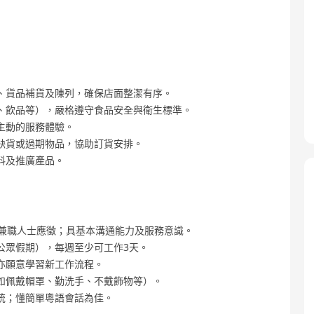
、貨品補貨及陳列，確保店面整潔有序。
、飲品等），嚴格遵守食品安全與衛生標準。
主動的服務體驗。
缺貨或過期物品，協助訂貨安排。
料及推廣產品。
及兼職人士應徵；具基本溝通能力及服務意識。
公眾假期），每週至少可工作3天。
亦願意學習新工作流程。
如佩戴帽罩、勤洗手、不戴飾物等）。
統；懂簡單粵語會話為佳。