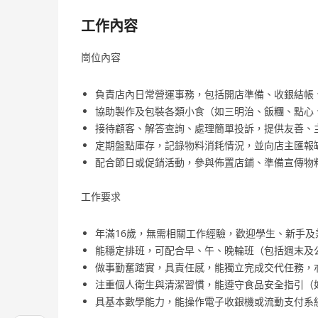
工作內容
崗位內容
負責店內日常營運事務，包括開店準備、收銀結帳
協助製作及包裝各類小食（如三明治、飯糰、點心
接待顧客、解答查詢、處理簡單投訴，提供友善、
定期盤點庫存，記錄物料消耗情況，並向店主匯報
配合節日或促銷活動，參與佈置店鋪、準備宣傳物
工作要求
年滿16歲，無需相關工作經驗，歡迎學生、新手
能穩定排班，可配合早、午、晚輪班（包括週末及
做事勤奮踏實，具責任感，能獨立完成交代任務，
注重個人衛生與清潔習慣，能遵守食品安全指引（
具基本數學能力，能操作電子收銀機或流動支付系