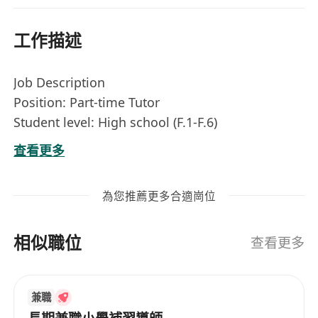
工作描述
Job Description
Position: Part-time Tutor
Student level: High school (F.1-F.6)
Course: GCSE, ALEVEL, AP, SAT or IB
查看更多
Teaching Subjects:
English/Mathematics/Physics/Chemistry/Biolog
為您推薦更多合適崗位
y/Economics/Business
Location: Wan Chai (near MTR station), or online
相似職位
course
查看更多
Responsibilities
兼職
Conducting tutorials on 1x1 or very small group