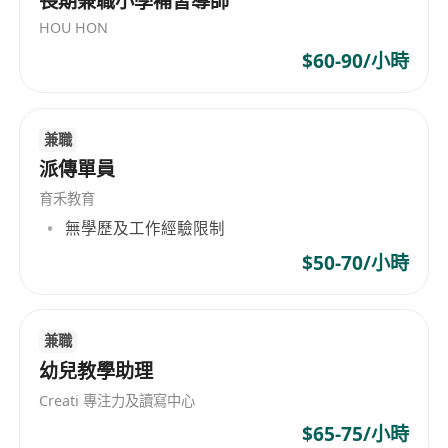
長期兼職小學補習導師
basis.
HOU HON
Provide feedback to parents on students’
$60-90/小時
progress.
Qualifications and Skills
兼職
Bachelor's degree or above with good academic
派傳單員
background. Professors and existing teachers
are welcome.
育禾教育
Preferred with teaching experience.
無學歷及工作經驗限制
Possess knowledge and competence on the
$50-70/小時
teaching subject.
Ability to positively encourage students with
patience.
兼職
Competent in Cantonese and English
幼兒教學助理
Creati 專注力及讀寫中心
$65-75/小時