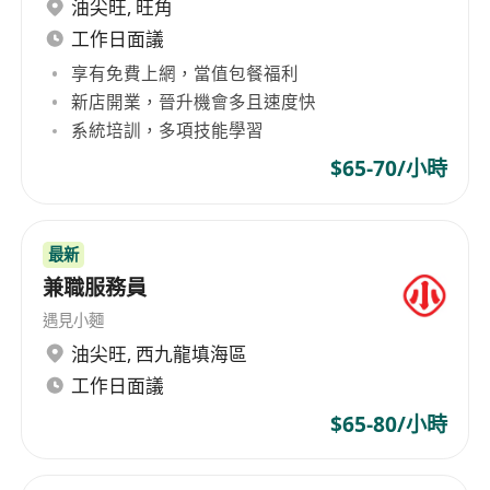
櫃、攪拌機等器具保養與消毒，確保符合食品安
油尖旺
,
旺角
全衛生管理規範。
工作日面議
享有免費上網，當值包餐福利
工作要求
新店開業，晉升機會多且速度快
具備至少1年以上甜點製作實務經驗，有日式布
系統培訓，多項技能學習
丁（如卡士達布丁、抹茶布丁）或酥脆曲奇（如
$65-70/小時
紅糖曲奇、燕麥曲奇）實際生產經驗者尤佳。
熟悉基礎烘焙原理與食材特性，能精準掌握溫
度、時間、比例等關鍵參數對成品質地與風味的
最新
影響。
兼職服務員
注重細節與品質，具備良好手部穩定度與視覺辨
遇見小麵
識力，能判斷布丁凝結狀態、曲奇上色程度與質
油尖旺
,
西九龍填海區
地均勻性。
工作日面議
具備基本食品衛生觀念，了解HACCP概念與常見
$65-80/小時
交叉污染風險，持有有效食品從業人員健康證明
者優先。