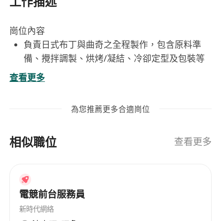
工作描述
崗位內容
負責日式布丁與曲奇之全程製作，包含原料準
備、攪拌調製、烘烤/凝結、冷卻定型及包裝等
工序，確保產品風味純正、質地穩定。
查看更多
嚴格依照標準作業流程（SOP）與食安規範執行
生產，落實每批次品管紀錄，維持產品一致性與
為您推薦更多合適崗位
衛生安全。
依據銷售需求與庫存狀況，規劃每日產出數量與
相似職位
排程，配合門市或電商出貨時效，準時交付新鮮
查看更多
成品。
參與新品測試與配方微調，在保留日式風味精髓
前提下，適度優化口感、甜度或保存性，並協助
電競前台服務員
完成試喫評估與反饋整理。
維護操作區域與設備清潔，定期執行烤箱、冷藏
新時代網絡