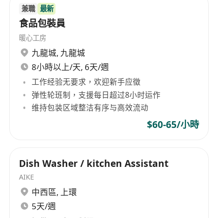
具團隊協作精神，能配合早班作業時段（含假
兼職
最新
日），並主動溝通產線異常或原料短缺等狀況。
食品包裝員
暖心工房
九龍城
,
九龍城
8小時以上/天, 6天/週
工作经验无要求，欢迎新手应徵
弹性轮班制，支援每日超过8小时运作
维持包装区域整洁有序与高效流动
$60-65/小時
Dish Washer / kitchen Assistant
AIKE
中西區
,
上環
5天/週