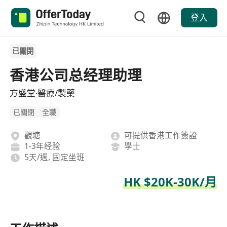
登入
已關閉
香港公司总经理助理
方盛堂·醫療/製藥
已關閉
全職
觀塘
可提供香港工作簽證
1-3年经验
學士
5天/週, 固定坐班
HK $20K-30K/月