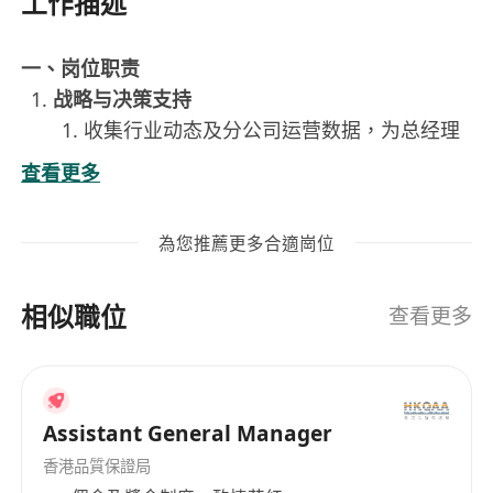
工作描述
一、岗位职责
战略与决策支持
收集行业动态及分公司运营数据，为总经理
提供决策参考；
查看更多
参与制定分公司年度计划，跟踪目标完成情
况。
為您推薦更多合適崗位
行政与人力资源支持
组织管理层会议，撰写纪要并督办决议事项
相似職位
（如GMP整改、项目推进）；
查看更多
起草重要文件（如经营分析、政府申报材
料）；
办理日常行政及人力资源事务（如强积金、
Assistant General Manager
报税、招聘协助）。
跨部门协调与督办
香港品質保證局