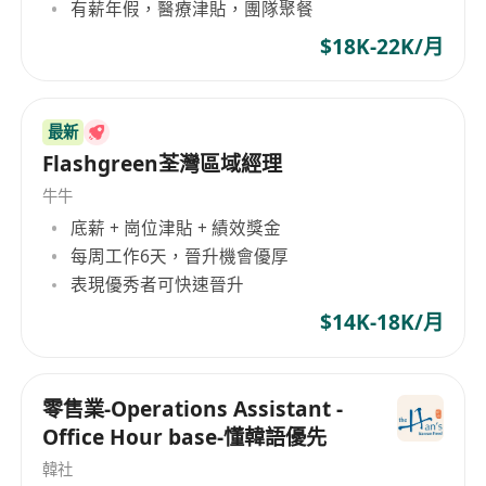
沟通协调能力强，能高效推动跨部门及对外
有薪年假，醫療津貼，團隊聚餐
事务；
$18K-22K/月
责任心强，执行力高，能胜任多任务并行的
工作节奏；
职业素养
：认同企业文化，具备良好的职业操守
最新
与服务意识。
Flashgreen荃灣區域經理
牛牛
底薪 + 崗位津貼 + 績效獎金
每周工作6天，晉升機會優厚
表現優秀者可快速晉升
$14K-18K/月
零售業-Operations Assistant -
Office Hour base-懂韓語優先
韓社