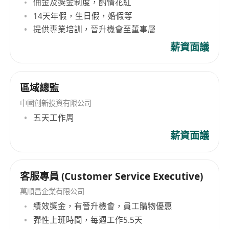
佣金及獎金制度，酌情花紅
协调生产、质量等部门资源，推动重点项目
14天年假，生日假，婚假等
进展；
提供專業培訓，晉升機會至董事層
跟进总部指示及港GMP工程建设进度，定期
反馈落实情况。
薪資面議
对外协调工作
跟进香港及内地合作企业业务进展；
區域總監
协助处理香港卫生署相关事务，跟进产品批
文转让事宜。
中國創新投資有限公司
二、任职资格（人才画像）
五天工作周
教育背景
：本科及以上学历，医学、药学、管理
薪資面議
学等相关专业优先；
工作经验
：1年以上相关工作经验，具备医药或
相近行业背景优先；
客服專員 (Customer Service Executive)
能力要求
：
萬順昌企業有限公司
具备较强的信息收集、分析能力与公文写作
績效獎金，有晉升機會，員工購物優惠
能力；
彈性上班時間，每週工作5.5天