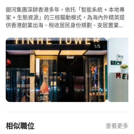
銀河集團深耕香港多年，依托「智能系統 + 本地專
家 + 生態資源」的三核驅動模式，為海內外精英提
供香港創業出海、稅收居民身份規劃、安居置業及
子女教育等一站式解決方案。目前銀河服務團隊約
400 人，擁有香港 + 深圳「雙總部」，並在北京、
1
/
5
上海設立分公司。 下載APP：銀河港生活 關注公衆
號：智慧銀河Service/香港直通車/宜港匯/擇校精英
說
相似職位
查看更多