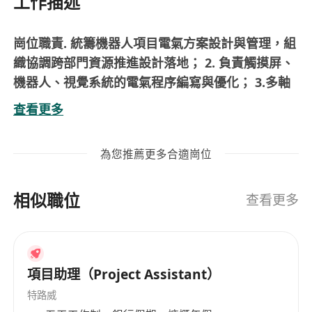
工作描述
崗位職責. 統籌機器人項目電氣方案設計與管理，組
織協調跨部門資源推進設計落地； 2. 負責觸摸屏、
機器人、視覺系統的電氣程序編寫與優化； 3.多軸
運動控制，主導電選型，負責伺服 / 步進電機的控
查看更多
制與調試工作； 4. 參與新設備開發全流程，制定電
氣技術規範，標準化電氣元器件選型標準； 5. 統籌
為您推薦更多合適崗位
供應商管理，覆蓋設計評審、加工生產、調試驗收
全環節進度6. 負責機器人項目從立項方案落地到最
相似職位
終交付的全周期管理；
查看更多
任職資格： 1、本科及以上學歷，電及其自動化、
自動化、機電一體化等相關專業； 2 年以上非標自
動化設備研發設計經驗，能獨立完成全流程電氣研
項目助理（Project Assistant）
發工作； 3、熟悉主流品牌PLC(Omron, 西門子
菱，，至少熟悉一種)的使用與維護，熟悉
特路威