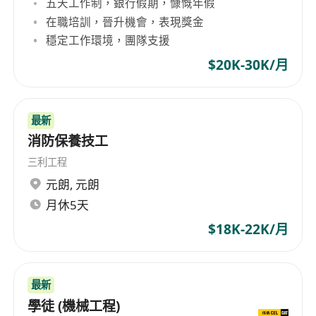
五天工作制，銀行假期，慷慨年假
IEC61131-3標準的程語言(ST和梯形圖優先)，能夠
在職培訓，晉升機會，表現獎金
獨立完成PLC程序的優化與升級； 4、精通至少一種
穩定工作環境，團隊支援
品牌機器人編程（庫卡 /UC/ 新松 /玄），實際項目
落地經驗； 5、熟練PLANCAD 等電氣製件，能獨
$20K-30K/月
立完成全套電氣圖紙設計； 6備較強的溝通協調能
力、、團隊；較強、問題分析及改善能力，具有良
最新
好的品格和素養； 7、有建築機器人電氣設計相關
消防保養技工
經驗者優先，熟悉氣安全規範、具備粵語 /溝通能力
者優先。
三利工程
元朗
,
元朗
月休5天
$18K-22K/月
最新
學徒 (機械工程)