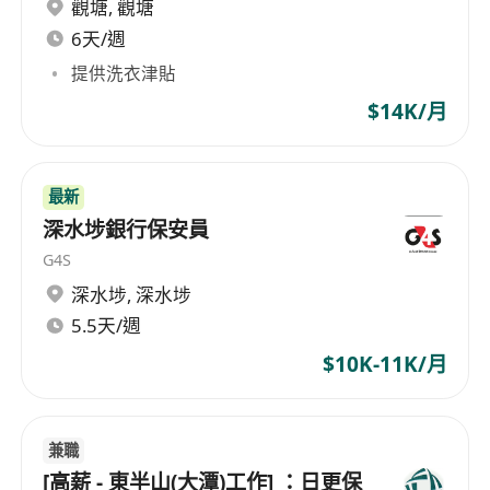
另加洗衣津貼 $200
觀塘
,
觀塘
開始上班日期：
6天/週
商議
提供洗衣津貼
—————————————————
$14K/月
*持有效日期QAS及保安証
*銀行月薪出糧
最新
有意者請聯絡*********及提供填以下資料：
深水埗銀行保安員
姓名:
G4S
聯絡電話：
深水埗
,
深水埗
最快上班日期：
5.5天/週
保安經驗：
$10K-11K/月
學歷：
居住地區：
兼職
[高薪 - 東半山(大潭)工作] ：日更保