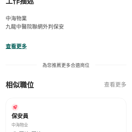
工作描述
中海物業
九龍中醫院聯網外判保安
啟德醫院保安員
查看更多
星期一至日（輪休）
為您推薦更多合適崗位
工作時間：
7：00 - 15：00
相似職位
主要工作：
查看更多
保安工作、巡邏及人流管流
入職要求：
中三畢業、最少1年保安工作經驗
保安員
薪金：
$14,632
中海物业