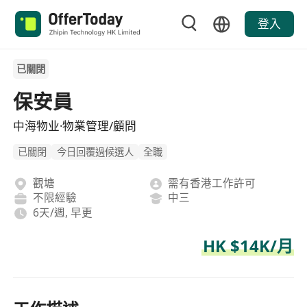
登入
已關閉
保安員
中海物业·物業管理/顧問
已關閉
今日回覆過候選人
全職
觀塘
需有香港工作許可
不限經驗
中三
6天/週, 早更
HK $14K/月