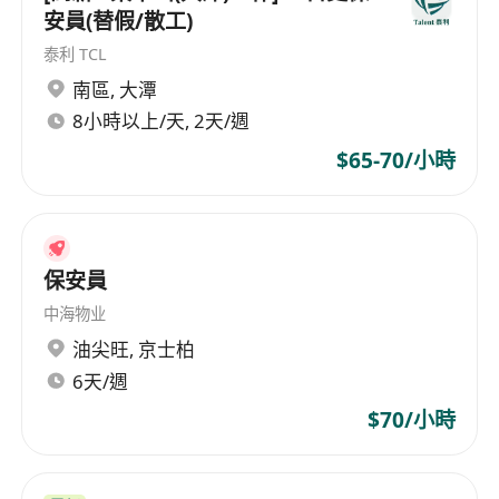
安員(替假/散工)
泰利 TCL
南區
,
大潭
8小時以上/天, 2天/週
$65-70/小時
保安員
中海物业
油尖旺
,
京士柏
6天/週
$70/小時