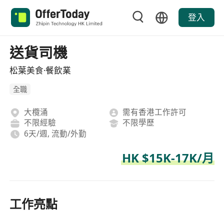
登入
送貨司機
松葉美食·餐飲業
全職
大欖涌
需有香港工作許可
不限經驗
不限學歷
6天/週, 流動/外勤
HK $15K-17K/月
工作亮點