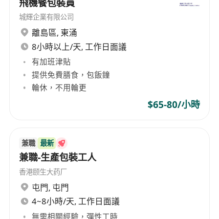
飛機餐包裝員
城輝企業有限公司
離島區
,
東涌
8小時以上/天, 工作日面議
有加班津貼
提供免費膳食，包飯鐘
輪休，不用輪更
$65-80/小時
兼職
最新
兼職-生產包裝工人
香港颐生大药厂
屯門
,
屯門
4~8小時/天, 工作日面議
無需相關經驗，彈性工時