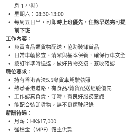
息 1 小時）
星期六：08:30-13:00
每周五日半，
可即時上班優先，任務早送完可提
前下班
工作內容
：
負責食品類貨物配送，協助裝卸貨品
日常車輛檢查、清潔與基本保養，確保行車安全
按訂單準時送達，做好貨物交接、簽收確認
職位要求
：
持有香港合法5.5噸貨車駕駛執照
熟悉香港道路，有食品/雜貨配送經驗優先
工作認真負責、守時，有良好服務意識
能配合裝卸貨物，無不良駕駛記錄
薪酬待遇
：
月薪：HK$17,000
強積金（MPF）僱主供款