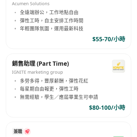
Acumen Solutions
只要你係：
全遠端辦公，工作地點自由
彈性工時，自主安排工作時間
- 鐘意同人傾計，並有意提升溝通能力
年輕團隊氛圍，運用最新科技
- 學習新知識
$55-70/小時
- 接受挑戰
- 有上進心，樂於領導團隊
- 代表唔同既國際品牌，提升知名度和銷售額
銷售助理 (Part Time)
IGNITE marketing group
----------------------------------------------
多勞多得，豐厚薪酬，彈性花紅
每星期自由報更，彈性工時
好處：
無需經驗，學生／應屆畢業生可申請
$80-100/小時
- 旅遊機會！
- 彈性工時！
- 高收入！
兼職
- 創業機會！