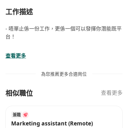
工作描述
- 唔單止係一份工作，更係一個可以發揮你潛能既平
台！
- Event and marketing executive
查看更多
$16000+HKD
（負責推廣不同品牌及提升銷售額）
為您推薦更多合適崗位
- Marketing team leader
相似職位
$20000+HKD
查看更多
（項目籌備及策劃，帶領4-6人的銷售團隊工作）
兼職
----------------------------------------------
Marketing assistant (Remote)