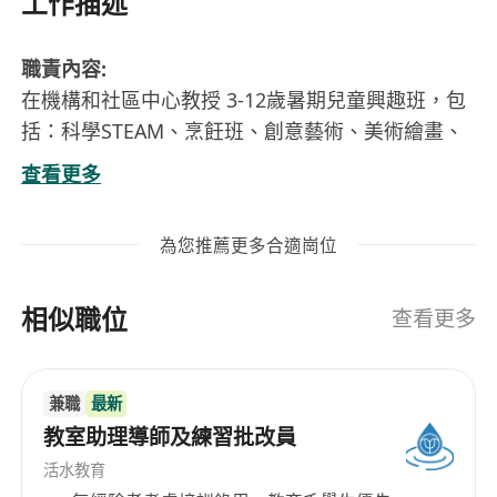
工作描述
職責內容:
在機構和社區中心教授 3-12歲暑期兒童興趣班，包
括：科學STEAM、烹飪班、創意藝術、美術繪畫、
兒童舞蹈、普通話、日語韓文、幼兒教育、舞台表
查看更多
演 、學術科
管理課堂秩序，營造良好學習氣氛
為您推薦更多合適崗位
資歷 / 技能要求:
住九龍區或附近優先
相似職位
大專或以上程度
查看更多
有兒童或小組教學經驗1年以上，有相關教學經驗者
優先
兼職
最新
歡迎修讀幼兒教育/教育文憑的同學/畢業生申請
教室助理導師及練習批改員
教學有熱誠，以學生為本
守時、盡責、對小朋友有愛心及耐性
活水教育