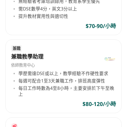
無經驗者考慮培訓錄用，教育系學生優先
工作時間:
每星期2-5天 (星期一至六), 每天2-6小時
需DSE數學4分，英文3分以上
工作地點:
九龍的社區中心教班
提升教材實用性與適切性
時薪:
$70-$150, 視乎教學經驗和科目
我們收到申請者的資料後，會按照申請者的意願(如
$70-90/小時
時間及地點選擇)去安排合適的興趣班給各導師任
教。
兼職
求職者可直接電郵履歷表到: ******
兼職教學助理
本機構將以電郵或電話回覆約見面試。
依師教育中心
學歷需達DSE或以上，教學經驗不作硬性要求
每週可配合1至3天兼職工作，排班高度彈性
每日工作時數為4至8小時，主要安排於下午至晚
上
$80-120/小時