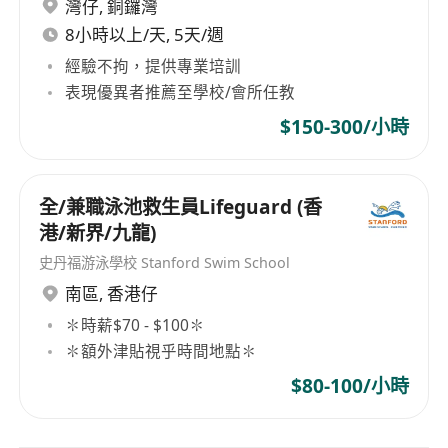
灣仔
,
銅鑼灣
8小時以上/天, 5天/週
經驗不拘，提供專業培訓
表現優異者推薦至學校/會所任教
$150-300/小時
全/兼職泳池救生員Lifeguard (香
港/新界/九龍)
史丹福游泳學校 Stanford Swim School
南區
,
香港仔
✽時薪$70 - $100✽
✽額外津貼視乎時間地點✽
$80-100/小時