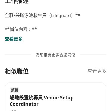
工作描述
全職/兼職泳池救生員（Lifeguard）**
**崗位內容：**
1. 負責泳池開放期間的安全管理，實時監察泳客動
查看更多
態，預防溺水及其他意外事故發生。
2. 對突發情況作出迅速反應，執行有效的救援及急
為您推薦更多合適崗位
救措施。
3. 協助維持泳池秩序，指導泳客遵守安全守則。
相似職位
4. 定期檢查救生設備及急救藥品，確保器材處於良
查看更多
好狀態。
5. 聽從及配合會所或屋苑職員進行相關泳池管理工
兼職
作
場地設置統籌員 Venue Setup
Coordinator
**工作要求：**
SMG