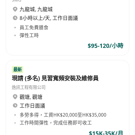
1. 持有認可的救生員資格證書（如香港拯溺總會）
九龍城
,
九龍城
2. 具備良好的體能及水中救援能力，反應敏捷、責
8小時以上/天, 工作日面議
任心強。
3. 能操流利粵語及基本英語溝通能力優先。
員工免費膳食
4. 能夠適應戶外及輪班工作環境，包括週末及公眾
彈性工時
假期。
$95-120/小時
5. 有相關經驗者優先考慮，亦歡迎任何無建議但持
有合資格救生證書人士申請，本公司會提供相關工
作培訓。
最新
現請 (多名) 見習寬頻安裝及維修員
逸訊工程有限公司
觀塘
,
觀塘
工作日面議
多勞多得，工資HK$20,000至HK$35,000
工作時間彈性，完成任務即可收工
$15K-35K/月