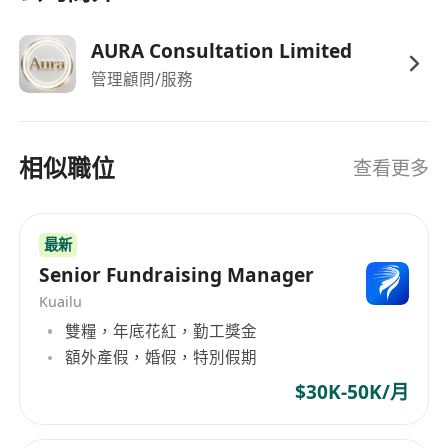
HKMA）的理解，能配合合規與風險管理要求
具備良好的細心度、責任感及多任務處理能力，
AURA Consultation Limited
適應快節奏金融環境
管理顧問/服務
福利
豐厚薪酬（底薪＋高傭金）
相似職位
查看更多
彈性工時
在家工作（混合工作模式）
生日假
最新
醫療計劃
Senior Fundraising Manager
保險計劃
Kuailu
牙科計劃
雙糧，年底花紅，勤工獎金
中國假期
額外產假，婚假，特別假期
特別／額外事假
$30K-50K/月
五天工作周（星期一至星期五，上午10:00至下
午6:00）