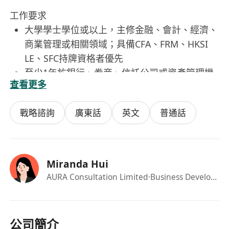
工作要求
大學學士學位或以上，主修金融、會計、經濟、
商業管理或相關領域；具備CFA、FRM、HKSI
LE、SFC持牌資格者優先
至少1年於銀行、券商、信託公司或資產管理機
查看更多
構從事衍生產品結算、交易支援、營運或中臺管
理工作經驗
戰略諮詢
廣東話
英文
普通話
具備出色的跨部門溝通協調能力，能以清晰、專
業且具說服力的方式進行書面與口語溝通
熟練運用粵語、普通話及英語，可獨立處理雙語
文件及會議溝通
Miranda Hui
持有香港永久居民身份，或符合高才通、優才
AURA Consultation Limited
·Business Development Manager
通、IANG、受養人簽證或其他有效在港工作許
可資格
具備基本財務知識及對監管框架（如SFC、
公司簡介