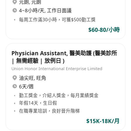
另設有勤工獎、應診獎金、每年酬情性花紅
元朗
,
元朗
享有17天銀行假期、有薪年假及生日假期等
4~8小時/天, 工作日面議
提供醫療及牙科福利(連直系家屬)
每周工作滿30小時，可獲$500勤工獎
薪金視乎經驗而定
$60-80/小時
有意者請填寫Google Form:
**************************
如有任何查詢，請WhatsApp********* 或按以下
Physician Assistant, 醫美助護 (醫美診所
連結直接進入對話：
| 無需經驗 | 放例日 )
*************************
Union Honor International Enterprise Limited
盈健醫療會保留應徵者的個人資料不超過二十四個
油尖旺
,
旺角
月以供日後招聘用途。如集團的附屬或聯營機構在
6天/週
此其間出現職位空缺，集團會將閣下的申請交予有
勤工獎金，介紹人獎金，每月業績獎金
關單位/部門考慮。按個人資料私隱條例，閣下有權
年假14天，生日假
申請查閱或更改個人資料。若閣下欲行使以上之權
在職專業培訓，良好晉升階梯
利，請與人力資源部聯絡。
$15K-18K/月