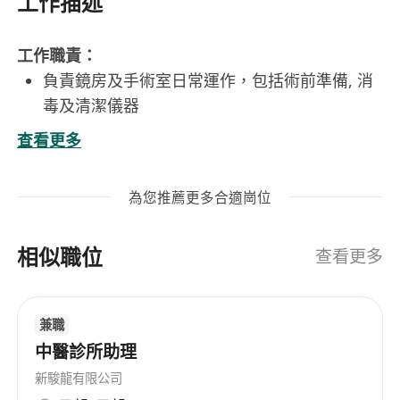
工作描述
工作職責：
負責鏡房及手術室日常運作，包括術前準備, 消
毒及清潔儀器
協助醫生完成手術
查看更多
一般文書工作, 例如醫療卡處理, 保險申索, 處理
醫療報告等
為您推薦更多合適崗位
工作要求：
中學畢業或以上程度
相似職位
良好粵語，一般英語及普通話
查看更多
懂基本電腦操作及中文輸入法 (倉頡/速成/拼音)
一年或以上診所經驗將獲優先考慮
兼職
薪金及福利：
中醫診所助理
彈性編更，平均每週工作45小時(實際上班日數
視各診所營業時間而定)
新駿龍有限公司