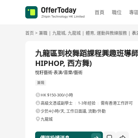
首頁
職位
專
首页
>
兼職
|
九龍城
,
九龍城
|
體育
,
運動與教練服務
|
表
九龍區到校舞蹈課程興趣班導師 (中
HIPHOP, 西方舞)
悅籽藝術·表演/音樂/藝術
兼職
HK $150-300/小時
高級文憑或副學士
1-3年经验
需有香港工作許可
少於4小時/天, 工作日面議, 流動/外勤
九龍城