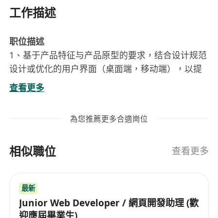
工作描述
职位描述
1、基于产品特征与产品原型的要求，结合设计规范
设计或优化的用户界面（桌面端，移动端），以提
高产品的可用性和视觉吸引力。
查看更多
2、根据开发及相关单位的需要输出所需的视觉素
材，元素及物料。
為您推薦更多合適崗位
3、为项目制定设计规范，制作设计规范文档，要文
档具备优秀的可读性，并能够对后续设计迭代工作
相似職位
切实产生指导意义。
查看更多
4、日常性调研行业同类产品的视觉趋势动态，适时
并有理有据的提出 UI 迭代优化建议并能够主持或实
最新
际落地执行。
Junior Web Developer / 網頁開發助理 (歡
任职要求
迎應屆畢業生)