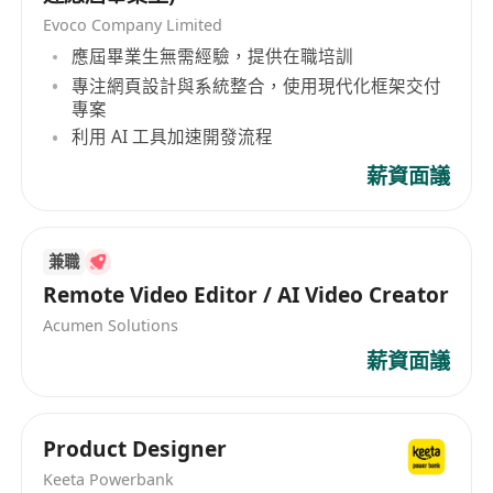
1、本科及以上学历，视觉设计类专业。
Evoco Company Limited
2、3年及以上互联网产品相关设计经验（页面，组
應屆畢業生無需經驗，提供在職培訓
件，运营物料等），有金融行业经验优先考虑。
專注網頁設計與系統整合，使用現代化框架交付
3、有 0 - 1 的全流程 UI 输出经验（主持或参与）了
專案
解互联网产品 UI 输出全流程。
利用 AI 工具加速開發流程
4、熟悉各主流操作系统及互联网平台 UI 设计规范
薪資面議
与特征（操作系统包括：iOS，Android等；）
5、拥有前后端 UI 设计经验，熟悉常用功能模块或
组件的设计，如，菜单，表单，列表及各类控制器
兼職
等。
Remote Video Editor / AI Video Creator
6、拥有优秀的设计特征抽象能力，能够快速精准提
Acumen Solutions
取某一产品的设计特征并跟进该特征进行设计，以
薪資面議
此适应多样性的设计风格需求。
7、具备规范总结归纳能力，能够编制设计规范文
档，有带团队经验优先考虑。
Product Designer
8、熟悉相关设计工具：figma（熟悉），
Keeta Powerbank