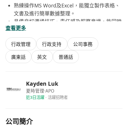
熟練操作MS Word及Excel，能獨立製作表格、
文書及進行簡單數據整理。
具備良好溝通技巧、責任感及服務意識，能同時
查看更多
處理多項任務並按時交付。
須為香港永久性居民，可於星期一至五（09:00–
行政管理
行政支持
公司事務
17:30）全職上班，工作地點包括九龍灣臨樂街
南豐商業中心及大埔辦公室。
廣東話
英文
普通話
福利
享有銀行假期及法定公眾假期。
提供有薪年假，按服務年資遞增。
Kayden Luk
每年發放雙糧，作為年度獎勵與穩定收入保障。
夏時管理
·APO
月薪根據實際工作經驗及能力評定。
近3日活躍
·
活躍招聘者
公司簡介