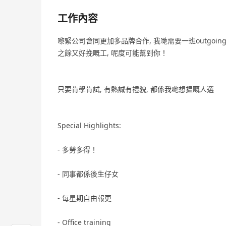
工作內容
嚟緊公司會同更加多品牌合作, 我哋需要一班outgoing, 
之餘又好挽嘅工, 呢度可能幫到你！
只要肯學肯試, 有熱誠有禮貌, 都係我哋想揾嘅人選
Special Highlights:
- 多勞多得！
- 同事都係後生仔女
- 每星期自由報更
- Office training