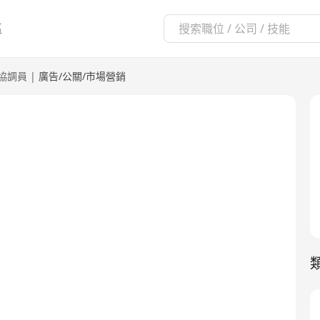
區
協調員
|
廣告/公關/市場營銷