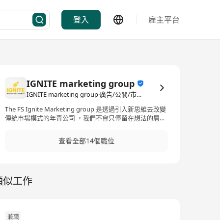
登入
雇主平台
IGNITE marketing group
IGNITE marketing group·廣告/公關/市場營銷
The FS Ignite Marketing group 是透過引入新思維去改變
傳統市場模式的年青公司 ，我們不會只停留在想法的層
面，而是透過行動在前線為各大品牌爭取最多營銷的機
會，如果不是等待機會，而是喜歡爭取機會的性格，歡迎
查看全部14個職位
加入了解我們更多！
類似工作
兼職