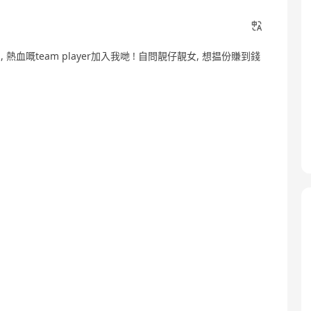
熱血嘅team player加入我哋 ! 自問靚仔靚女, 想揾份賺到錢