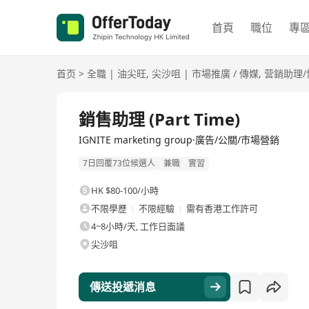
首頁
職位
專
首页
>
全職
|
油尖旺
,
尖沙咀
|
市場推廣 / 傳媒
,
营銷助理/
全職
銷售助理 (Part Time)
IGNITE marketing group·廣告/公關/市場營銷
7日回覆73位候選人
兼職
實習
HK $80-100/小時
不限學歷
不限經驗
需有香港工作許可
4~8小時/天, 工作日面議
尖沙咀
傳送投遞消息