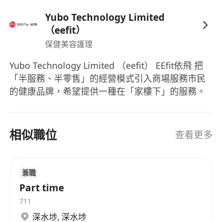
Yubo Technology Limited
其他技能要求
（eefit）
基本電腦操作，中文輸入，略懂POS
保健美容護理
津貼和福利
Yubo Technology Limited （eefit） EEfit依飛 把
「半服務、半零售」的經營模式引入商場服務市民
試用期通過後全職新人獎$3,000
的健康品牌，希望提供一種在「家樓下」的服務。
最佳銷售大獎（現金獎）
銷售業績旅遊大獎（機票及酒店套票)
激勵獎金
相似職位
查看更多
表現獎金
每月例假6天
公眾假期
兼職
有薪年假9-14天
Part time
醫療保險福利
711
專業的職前及在職培訓
深水埗
,
深水埗
培訓津貼