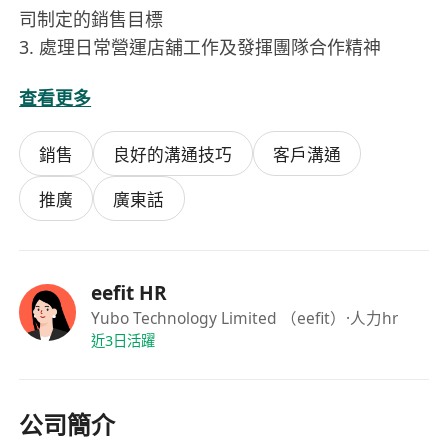
司制定的銷售目標
3. 處理日常營運店舖工作及發揮團隊合作精神
查看更多
要求：
1. 最少1年或以上銷售經驗，具保健服務行業經驗者
銷售
良好的溝通技巧
客戶溝通
優先考慮
2. 具備親切的笑容和接待能力，有使命感宣揚健康
推廣
廣東話
管理及提供改善亞健康問題方案的建議
3. 為人有愛心及耐性、主動及細心照顧不同年齡階
層的客戶需要，
eefit HR
4. 熱衷於學習保健產品及跟進使用儀器後的功效分
Yubo Technology Limited （eefit）
·人力hr
享，有濃厚興趣於科技健康行業發展
近3日活躍
5. 有良好的溝通能力，可書寫中文為主 (個別地區空
缺佔其他語言能力優勢)
公司簡介