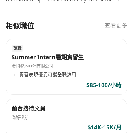
sourcing experience in different sectors, we
believe our well-established networks and
expertise would be a superior fit for your
相似職位
查看更多
executive recruitment needs. Our aims are to
provide the best services to both our clients and
candidates. We provide a various HR solutions
兼職
and recruitment services including • General
Summer Intern暑期實習生
Staffing • Executive Search • HR Consulting •
金國資本亞洲有限公司
Payroll • Outsourcing Services • MSP
實習表現優異可獲全職錄用
$85-100/小時
前台接待文員
滿好證券
$14K-15K/月