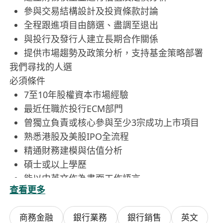
參與交易結構設計及投資條款討論
全程跟進項目由篩選、盡調至退出
與投行及發行人建立長期合作關係
提供市場趨勢及政策分析，支持基金策略部署
我們尋找的人選
必須條件
7至10年股權資本市場經驗
最近任職於投行ECM部門
曾獨立負責或核心參與至少3宗成功上市項目
熟悉港股及美股IPO全流程
精通財務建模與估值分析
碩士或以上學歷
能以中英文作為書面工作語言
查看更多
優勢背景
具買方ECM或基石投資經驗
商務金融
銀行業務
銀行銷售
英文
對科技行業有理解