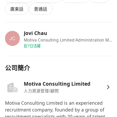
具投資者或機構人脈網絡
廣東話
普通話
能適應高節奏及創業型文化
Jovi Chau
Motiva Consulting Limited
·Administration Manager
近7日活躍
公司簡介
Motiva Consulting Limited
人力資源管理/顧問
Motiva Consulting Limited is an experienced
recruitment company, founded by a group of
recruitment specialists with 20 years of talent