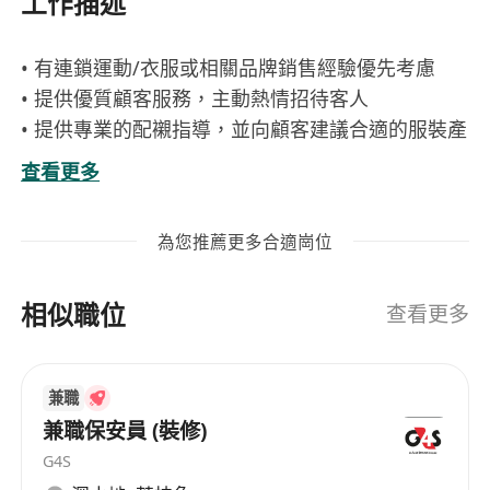
工作描述
• 有連鎖運動/衣服或相關品牌銷售經驗優先考慮
• 提供優質顧客服務，主動熱情招待客人
• 提供專業的配襯指導，並向顧客建議合適的服裝產
品
查看更多
• 達成店舖銷售目標
• 負責收銀工作
為您推薦更多合適崗位
• 協助店舖日常運作
• 保持貨場整齊清潔及整理貨品至後倉儲存
相似職位
• 如經驗較多者可會考慮成資深銷售員 有興趣者請
查看更多
即申請
兼職
兼職保安員 (裝修)
G4S