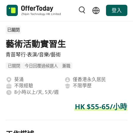
登入
已關閉
藝術活動實習生
青苗琴行·表演/音樂/藝術
已關閉
今日回覆過候選人
兼職
葵涌
僅香港永久居民
不限經驗
不限學歷
8小時以上/天, 5天/週
HK $55-65/小時