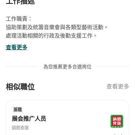
工作描述
工作職責：
協助策劃及統籌音樂會與各類型藝術活動。
處理活動相關的行政及後勤支援工作。
協助活動當日流程安排與提供現場協助。
查看更多
職位要求：
積極主動，具備良好的溝通能力與團隊合作精神。
為您推薦更多合適崗位
實習詳情
工作日期： 5月至8月
相似職位
工作時間： 09:00 – 18:00 (時間可議及具彈性)
查看更多
工作地點： 葵芳
兼職
展会推广人员
鍋圈食匯