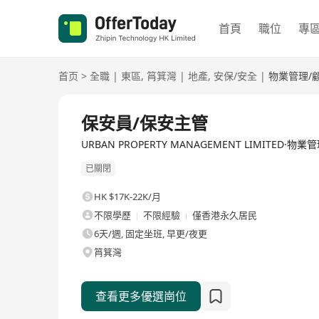
首頁
職位
專
首页
>
全職
|
東區
,
筲箕灣
|
地產
,
安保/安全
|
物業管理/
全職
保安員/保安主管
URBAN PROPERTY MANAGEMENT LIMITED·物業
已關閉
HK $17K-22K/月
不限學歷
不限經驗
僅香港永久居民
6天/週, 固定坐班, 早更/夜更
筲箕灣
查看更多優選崗位