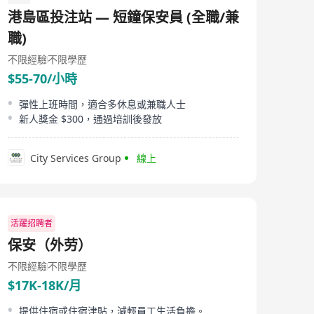
場佔有率，由其管理的物業資產達2億平方呎，為香港一百
港島區投注站 — 短鐘保安員 (全職/兼
萬市民提供專業管理服務。透過龐大的管理範圍所產生的
協同效應和成本效益，富城現已成為香港最大的物業資產
職)
及設施管理集團之一。
不限經驗
不限學歷
$55-70/小時
彈性上班時間，適合多休息或兼職人士
新人獎金 $300，通過培訓後發放
City Services Group
線上
活躍招聘者
保安（外劳）
不限經驗
不限學歷
$17K-18K/月
提供住宿或住宿津貼，減輕員工生活負擔。