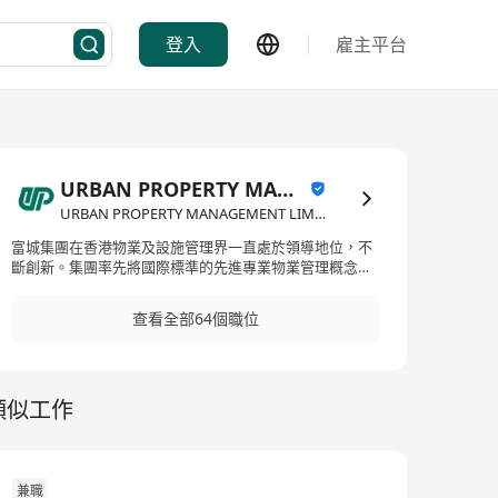
登入
雇主平台
URBAN PROPERTY MANAGEMENT LIMITED
URBAN PROPERTY MANAGEMENT LIMITED·物業管理/顧問
富城集團在香港物業及設施管理界一直處於領導地位，不
斷創新。集團率先將國際標準的先進專業物業管理概念引
進香港，早於1965年，富城在管理香港兩個具代表性的大
型綜合住宅發展項目 － 美孚新邨及沙田第一城，成功建立
查看全部64個職位
優質管理的良好聲譽。在1981年，富城物業管理有限公司
之商業品牌正式成立，提供優良的管理服務。 踏入21世
紀，透過豐盛創建企業的推動，富城的企業品牌形象重新
定位。由於業務不斷擴展，富城由一所專業物業管理公
類似工作
司，逐漸增長成一個龐大的物業資產及設施管理集團，為
客戶提供多元化的服務。富城的業務除了物業資產及設施
管理服務外，並拓展至項目管理和工程策劃，以及物業維
修和保養等。 富城集團的管理服務涵蓋香港房地產市場各
個層面，並已在香港綜合性住宅物業資產上穩佔最大的市
兼職