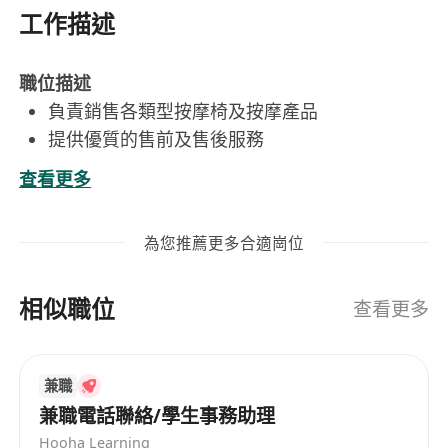
工作描述
職位描述
負責銷售各類型按摩椅及按摩產品
提供優質的售前及售後服務
良好溝通技巧、有責任感
查看更多
積極主動、熱誠有禮
能操流利廣東話，懂普通話及英語更佳
為您推薦更多合適崗位
有銷售經驗優先
津貼和福利
相似職位
出勤津貼、加班津貼
查看更多
每天9小時工作 (1100-2000/1200-2100)
6天有薪休息日 (例假)
兼職
需要輪班工作
兼職電話聯絡/學生事務助理
員工購物優惠
Hooha Learning
員工醫療福利