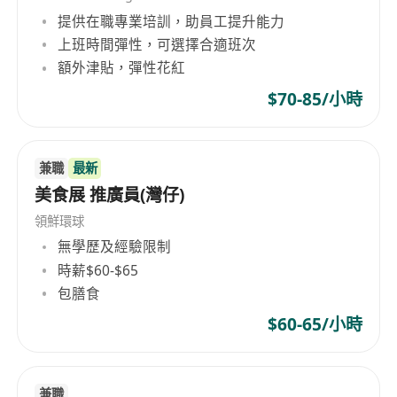
提供在職專業培訓，助員工提升能力
專業在職培訓、良好晉升機會
上班時間彈性，可選擇合適班次
新人首3個月包薪
額外津貼，彈性花紅
優厚佣金、銷售獎金
$70-85/小時
工作地點(門店)：香港、九龍、新界
兼職
最新
美食展 推廣員(灣仔)
領鮮環球
無學歷及經驗限制
時薪$60-$65
包膳食
$60-65/小時
兼職